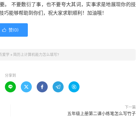
要。 不要敷衍了事，也不要夸大其词，实事求是地展现你的技
小技巧能够帮助到你们，祝大家求职顺利！加油哦！
赞(
0
)

点爱学
»
简历上计算机能力怎么填写?
分享到





下一篇
五年级上册第二课小练笔怎么写竹子