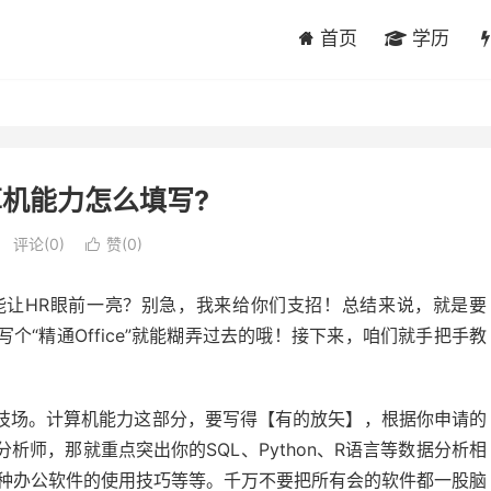
首页
学历
机能力怎么填写?
评论(0)
赞(
0
)

能让HR眼前一亮？别急，我来给你们支招！总结来说，就是要
“精通Office”就能糊弄过去的哦！接下来，咱们就手把手教
技场。计算机能力这部分，要写得【有的放矢】，根据你申请的
师，那就重点突出你的SQL、Python、R语言等数据分析相
各种办公软件的使用技巧等等。千万不要把所有会的软件都一股脑