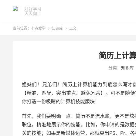
好好学习
天天向上
当前位置：
七点爱学
知识库
正文


简历上计算
分类：
知识库
姐妹们！兄弟们！简历上计算机能力到底怎么写才
【精准、匹配、突出重点、避免冗余】。可不是随便写个
你打造一份吸睛的计算机技能版块！
首先，我们要明确一点：简历不是流水账，更不是炫
职位，精准地展示你的技能。比如，你申请的是数据分析
关的技能；如果是新媒体运营，那就突出PS、Pr、