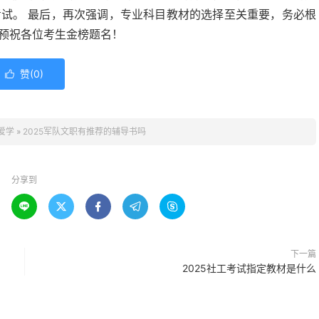
考试。 最后，再次强调，专业科目教材的选择至关重要，务必根
 预祝各位考生金榜题名！
赞(
0
)

爱学
»
2025军队文职有推荐的辅导书吗
分享到





下一篇
2025社工考试指定教材是什么