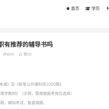
首页
学历
文职有推荐的辅导书吗
评论(0)
赞(
0
)

本通》及《粉笔公共课科目2000题》
管理学教材》（示例，需根据报考岗位选择）
真题，模拟考试，复盘错题。