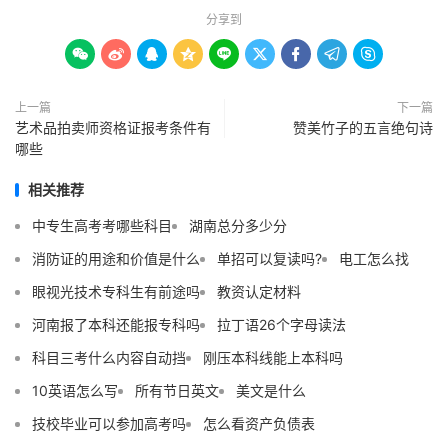
分享到









上一篇
下一篇
艺术品拍卖师资格证报考条件有
赞美竹子的五言绝句诗
哪些
相关推荐
中专生高考考哪些科目
湖南总分多少分
消防证的用途和价值是什么
单招可以复读吗?
电工怎么找
眼视光技术专科生有前途吗
教资认定材料
河南报了本科还能报专科吗
拉丁语26个字母读法
科目三考什么内容自动挡
刚压本科线能上本科吗
10英语怎么写
所有节日英文
美文是什么
技校毕业可以参加高考吗
怎么看资产负债表