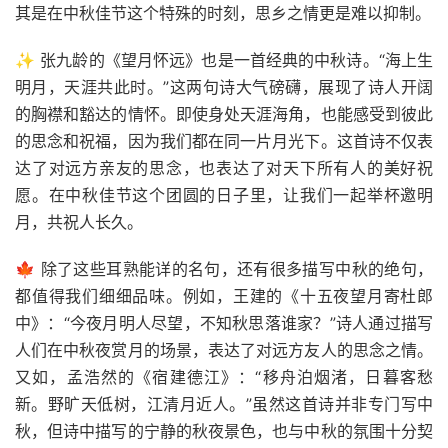
其是在中秋佳节这个特殊的时刻，思乡之情更是难以抑制。
✨ 张九龄的《望月怀远》也是一首经典的中秋诗。“海上生
明月，天涯共此时。”这两句诗大气磅礴，展现了诗人开阔
的胸襟和豁达的情怀。即使身处天涯海角，也能感受到彼此
的思念和祝福，因为我们都在同一片月光下。这首诗不仅表
达了对远方亲友的思念，也表达了对天下所有人的美好祝
愿。在中秋佳节这个团圆的日子里，让我们一起举杯邀明
月，共祝人长久。
🍁 除了这些耳熟能详的名句，还有很多描写中秋的绝句，
都值得我们细细品味。例如，王建的《十五夜望月寄杜郎
中》：“今夜月明人尽望，不知秋思落谁家？”诗人通过描写
人们在中秋夜赏月的场景，表达了对远方友人的思念之情。
又如，孟浩然的《宿建德江》：“移舟泊烟渚，日暮客愁
新。野旷天低树，江清月近人。”虽然这首诗并非专门写中
秋，但诗中描写的宁静的秋夜景色，也与中秋的氛围十分契