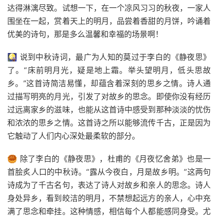
达得淋漓尽致。试想一下，在一个凉风习习的秋夜，一家人
围坐在一起，赏着天上的明月，品尝着香甜的月饼，吟诵着
优美的诗句，那是多么温馨和幸福的场景啊！
🎑 说到中秋诗词，最广为人知的莫过于李白的《静夜思》
了。“床前明月光，疑是地上霜。举头望明月，低头思故
乡。”这首诗简洁易懂，却蕴含着深刻的思乡之情。诗人通
过描写明亮的月光，引发了对故乡的思念。即使你没有经历
过远离家乡的滋味，也能从这首诗中感受到那种淡淡的忧伤
和浓浓的思乡之情。这首诗之所以能够流传千古，正是因为
它触动了人们内心深处最柔软的部分。
🥮 除了李白的《静夜思》，杜甫的《月夜忆舍弟》也是一
首脍炙人口的中秋诗。“露从今夜白，月是故乡明。”这两句
诗成为了千古名句，表达了诗人对故乡和亲人的思念。诗人
身处异乡，看到皎洁的明月，不禁想起远方的亲人，心中充
满了思念和牵挂。这种情感，相信每个人都能感同身受。尤