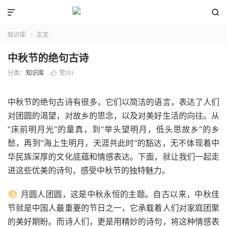


知识库
正文

中秋节的绝句古诗
分类：
知识库
赞(
0
)

中秋节的绝句古诗有很多，它们以简洁的语言，表达了人们
对团圆的渴望，对故乡的思念，以及对美好生活的向往。从
“床前明月光”的童真，到“举头望明月，低头思故乡”的乡
愁，再到“海上生明月，天涯共此时”的豁达，无不体现着中
华民族深厚的文化底蕴和情感表达。下面，就让我们一起走
进这些优美的诗句，感受中秋节的独特魅力。
🌕 月圆人团圆，这是中秋永恒的主题。自古以来，中秋佳
节就是中国人最重要的节日之一，它承载着人们对家庭团聚
的美好期盼。而诗人们，更是用精妙的诗句，将这种情感表