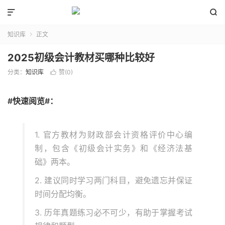


知识库
正文

2025初级会计教材买哪种比较好
分类：
知识库
赞(
0
)

#快速阅览#：
1. 官方教材为财政部会计资格评价中心编
制，包含《初级会计实务》和《经济法基
础》两本。
2. 建议同时学习两门科目，避免遗忘并保证
时间分配均衡。
3. 历年真题练习必不可少，有助于掌握考试