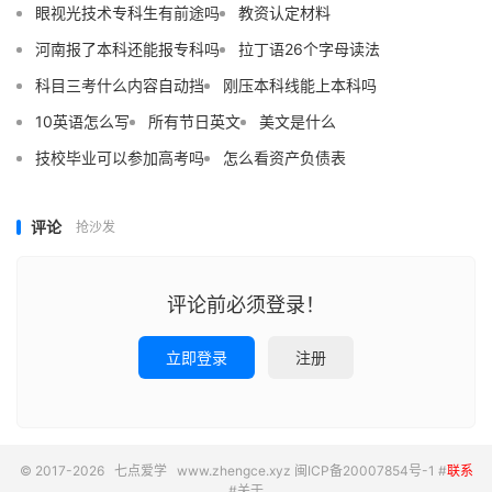
眼视光技术专科生有前途吗
教资认定材料
河南报了本科还能报专科吗
拉丁语26个字母读法
科目三考什么内容自动挡
刚压本科线能上本科吗
10英语怎么写
所有节日英文
美文是什么
技校毕业可以参加高考吗
怎么看资产负债表
评论
抢沙发
评论前必须登录！
立即登录
注册
© 2017-2026
七点爱学
www.zhengce.xyz
闽ICP备20007854号-1
#
联系
#
关于