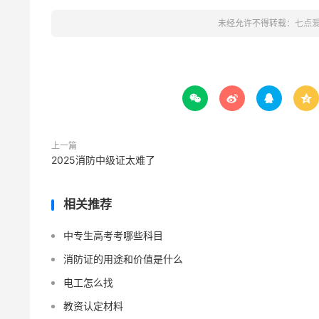
未经允许不得转载：
七点




上一篇
2025消防中级证太难了
相关推荐
中专生高考考哪些科目
消防证的用途和价值是什么
电工怎么找
教资认定材料