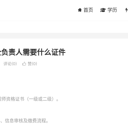
首页
学历
全负责人需要什么证件
评论(0)
赞(
0
)

工程师资格证书（一级或二级）。
名、信息审核及缴费流程。