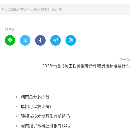
爱学
»
2025消防安全负责人需要什么证件
分享到





下一篇
2025一级消防工程师报考条件和费用标准是什么
湖南总分多少分
单招可以复读吗?
眼视光技术专科生有前途吗
河南报了本科还能报专科吗