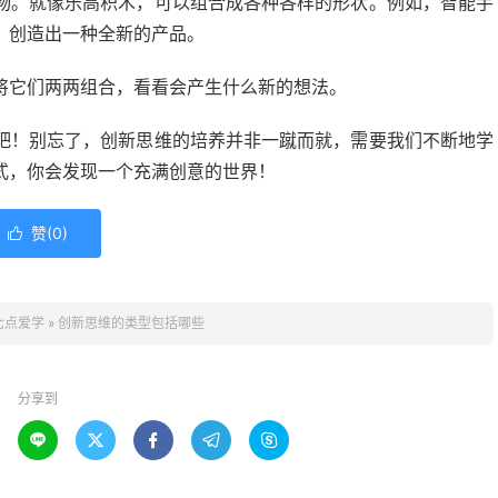
物。就像乐高积木，可以组合成各种各样的形状。例如，智能手
，创造出一种全新的产品。
将它们两两组合，看看会产生什么新的想法。
吧！别忘了，创新思维的培养并非一蹴而就，需要我们不断地学
式，你会发现一个充满创意的世界！
赞(
0
)

七点爱学
»
创新思维的类型包括哪些
分享到




