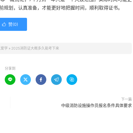
提前规划，认真准备，才能更好地把握时间，顺利取得证书。
赞(
0
)

点爱学
»
2025消防证大概多久能考下来
分享到





下一篇
中级消防设施操作员报名条件具体要求