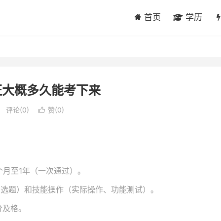
首页
学历
证大概多久能考下来
评论(0)
赞(
0
)

个月至1年（一次通过）。
多选题）和技能操作（实际操作、功能测试）。
分及格。