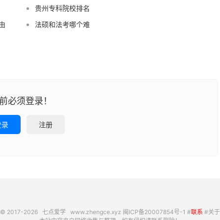
贵州专科院校排名
由
法硕和法考哪个难
前必须登录！
登录
注册
© 2017-2026
七点爱学
www.zhengce.xyz
闽ICP备20007854号-1
#
联系
#
关于