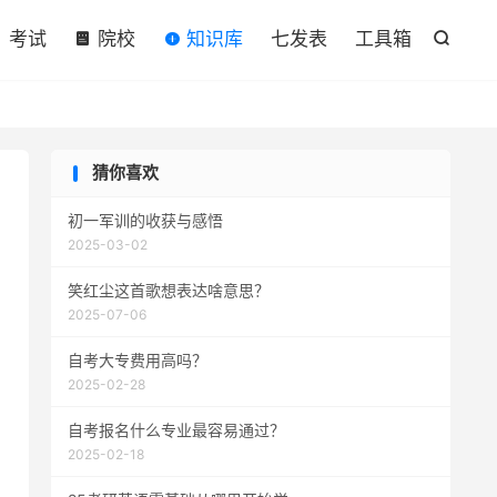

考试
院校
知识库
七发表
工具箱

猜你喜欢
初一军训的收获与感悟
2025-03-02
笑红尘这首歌想表达啥意思？
2025-07-06
自考大专费用高吗？
2025-02-28
自考报名什么专业最容易通过？
2025-02-18