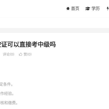
首页
学历
控证可以直接考中级吗
评论(0)
赞(
0
)

特定条件。
工作经验。
审核和缴费。