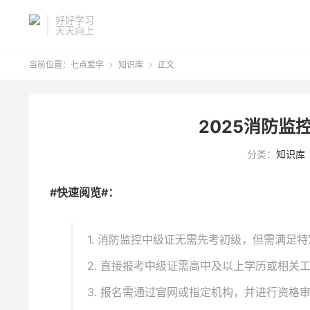
好好学习
天天向上
当前位置：
七点爱学
知识库
正文


2025消防监
分类：
知识库
#快速阅览#：
1. 消防监控中级证无需先考初级，但需满足
2. 直接报考中级证需高中及以上学历或相关
3. 报名需通过官网或指定机构，并进行资格