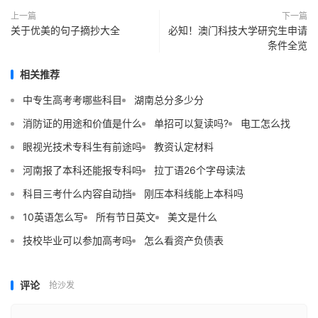
上一篇
下一篇
关于优美的句子摘抄大全
必知！澳门科技大学研究生申请
条件全览
相关推荐
中专生高考考哪些科目
湖南总分多少分
消防证的用途和价值是什么
单招可以复读吗?
电工怎么找
眼视光技术专科生有前途吗
教资认定材料
河南报了本科还能报专科吗
拉丁语26个字母读法
科目三考什么内容自动挡
刚压本科线能上本科吗
10英语怎么写
所有节日英文
美文是什么
技校毕业可以参加高考吗
怎么看资产负债表
评论
抢沙发