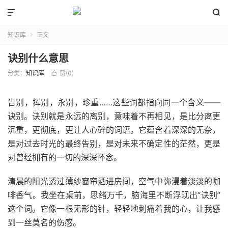


知识库
正文

诀别什么意思
分类：
知识库
赞(
0
)

告别，挥别，永别，珍重……这些词都指向同一个含义——
诀别。诀别就是永远的离别，意味着不再相见，是比分离更
沉重，更彻底，更让人心碎的词语。它蕴含着深深的无奈，
是对过去时光的最终告别，是对未来不确定性的茫然，更是
对曾经拥有的一切的深深怀念。
清晨的阳光透过薄纱窗帘洒进房间，空气中弥漫着淡淡的咖
啡香气。我坐在桌前，思绪万千，脑海里不断浮现出“诀别”
这个词。它像一根无形的针，轻轻地刺痛着我的心，让我感
到一丝莫名的伤感。