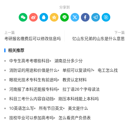
分享到









上一篇
下一篇
考研报名缴费后可以修改信息吗
忆山东兄弟的山东是什么意思
相关推荐
中专生高考考哪些科目
湖南总分多少分
消防证的用途和价值是什么
单招可以复读吗?
电工怎么找
眼视光技术专科生有前途吗
教资认定材料
河南报了本科还能报专科吗
拉丁语26个字母读法
科目三考什么内容自动挡
刚压本科线能上本科吗
10英语怎么写
所有节日英文
美文是什么
技校毕业可以参加高考吗
怎么看资产负债表