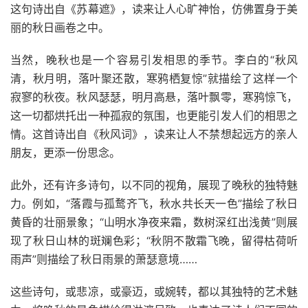
这句诗出自《苏幕遮》，读来让人心旷神怡，仿佛置身于美
丽的秋日画卷之中。
当然，晚秋也是一个容易引发相思的季节。李白的“秋风
清，秋月明，落叶聚还散，寒鸦栖复惊”就描绘了这样一个
寂寥的秋夜。秋风瑟瑟，明月高悬，落叶飘零，寒鸦惊飞，
这一切都烘托出一种孤寂的氛围，也更能引发人们的相思之
情。这首诗出自《秋风词》，读来让人不禁想起远方的亲人
朋友，更添一份思念。
此外，还有许多诗句，以不同的视角，展现了晚秋的独特魅
力。例如，“落霞与孤鹜齐飞，秋水共长天一色”描绘了秋日
黄昏的壮丽景象；“山明水净夜来霜，数树深红出浅黄”则展
现了秋日山林的斑斓色彩；“秋阴不散霜飞晚，留得枯荷听
雨声”则描绘了秋日雨景的萧瑟意境……
这些诗句，或悲凉，或豪迈，或婉转，都以其独特的艺术魅