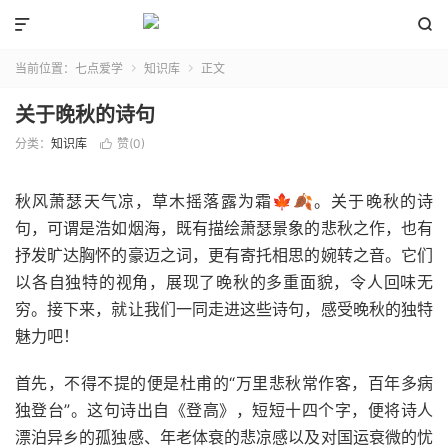


当前位置：
七点爱学
知识库
正文


关于晚秋的诗句
分类：
知识库
赞(
0
)

秋风萧瑟天气凉，草木摇落露为霜🍁🍂。关于晚秋的诗
句，可谓是浩如烟海，既有描绘萧瑟景象的悲秋之作，也有
抒发旷达胸怀的豪迈之词，更有寄托相思的婉转之音。它们
以各自独特的视角，展现了晚秋的多重面貌，令人回味无
穷。接下来，就让我们一同走进这些诗句，感受晚秋的独特
魅力吧！
首先，不得不提的便是杜甫的“万里悲秋常作客，百年多病
独登台”。这句诗出自《登高》，短短十四个字，便将诗人
漂泊异乡的孤独感、年老体衰的悲凉感以及对国运衰微的忧