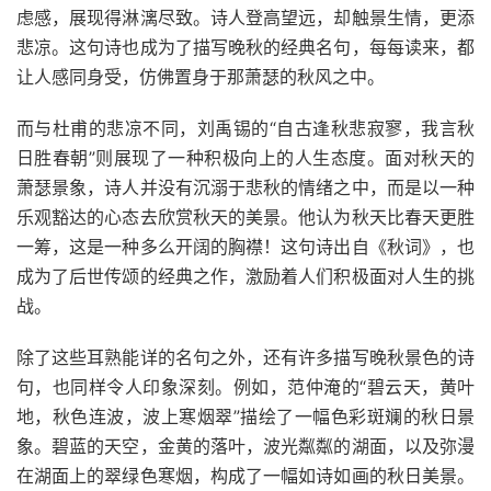
虑感，展现得淋漓尽致。诗人登高望远，却触景生情，更添
悲凉。这句诗也成为了描写晚秋的经典名句，每每读来，都
让人感同身受，仿佛置身于那萧瑟的秋风之中。
而与杜甫的悲凉不同，刘禹锡的“自古逢秋悲寂寥，我言秋
日胜春朝”则展现了一种积极向上的人生态度。面对秋天的
萧瑟景象，诗人并没有沉溺于悲秋的情绪之中，而是以一种
乐观豁达的心态去欣赏秋天的美景。他认为秋天比春天更胜
一筹，这是一种多么开阔的胸襟！这句诗出自《秋词》，也
成为了后世传颂的经典之作，激励着人们积极面对人生的挑
战。
除了这些耳熟能详的名句之外，还有许多描写晚秋景色的诗
句，也同样令人印象深刻。例如，范仲淹的“碧云天，黄叶
地，秋色连波，波上寒烟翠”描绘了一幅色彩斑斓的秋日景
象。碧蓝的天空，金黄的落叶，波光粼粼的湖面，以及弥漫
在湖面上的翠绿色寒烟，构成了一幅如诗如画的秋日美景。