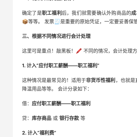
确定了是
职工福利
后，我们就需要确认外购商品的
成
📦等等。 发票🧾是重要的原始凭证，一定要妥善保
三、根据不同情况进行会计处理
这里可是重点！敲黑板！🖍️ 不同的情况，会计处理
1. 计入“应付职工薪酬——职工福利”
这种情况是最常见的！适用于
非货币性福利
，也就是
降温用品等等。 会计分录如下：
借：
应付职工薪酬——职工福利
贷：
库存商品
或
银行存款
等
2. 计入“福利费”