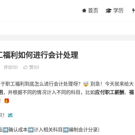
首页
学历
工福利如何进行会计处理
评论(0)
赞(
0
)

用于职工福利到底怎么进行会计处理呀？🤯 别急！今天就来给大
用
，并根据不同的情况计入不同的科目，比如
应付职工薪酬
、
福
！🎁
🗺️
➡️确认成本➡️计入相关科目➡️编制会计分录）