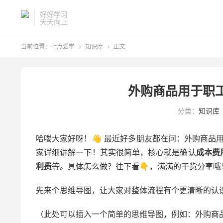
好好学习
天天向上
当前位置：
七点爱学
知识库
正文


外购商品用于职
分类：
知识库
哈喽大家好呀！👋 最近好多朋友都在问：外购商品
家详细讲解一下！其实很简单，核心就是确认
成本费
利费
等。具体怎么做？往下看👇，满满的干货分享哦
先来个思维导图，让大家对整体流程有个更清晰的认识！
（此处可以插入一个简单的思维导图，例如：外购商品