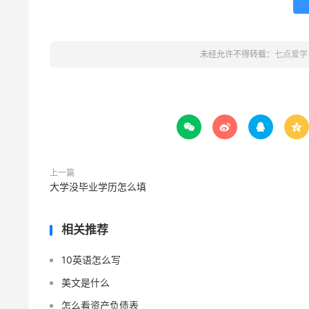
未经允许不得转载：
七点爱学




上一篇
大学没毕业学历怎么填
相关推荐
10英语怎么写
美文是什么
怎么看资产负债表