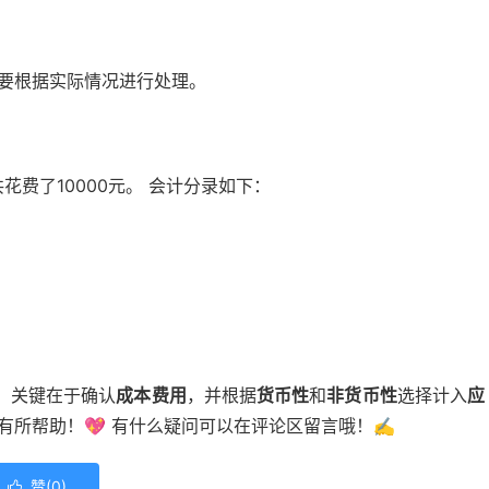
，要根据实际情况进行处理。
花费了10000元。 会计分录如下：
，关键在于确认
成本费用
，并根据
货币性
和
非货币性
选择计入
应
有所帮助！💖 有什么疑问可以在评论区留言哦！✍️
赞(
0
)
