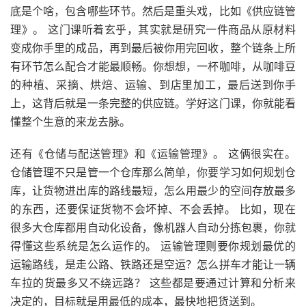
底是个啥，包含哪些环节。然后是重头戏，比如《供应链管
理》。 这门课听着玄乎，其实就是研究一件商品从原材料
变成你手里的成品，再到最后被你用完回收，整个链条上所
有环节怎么配合才能最顺畅。你想想，一杯咖啡，从咖啡豆
的种植、采摘、烘焙、运输、到店里加工，最后送到你手
上，这背后就是一条完整的供应链。学好这门课，你就能看
懂整个生意的来龙去脉。
还有《仓储与配送管理》和《运输管理》。 这俩很实在。
仓储管理不只是管一个仓库那么简单，你要学习如何规划仓
库，让货物进出库的路线最短，怎么用最少的空间存放最多
的东西，还要保证货物不会坏掉、不会丢掉。 比如，现在
很多大仓库都用自动化设备，像机器人自动分拣包裹，你就
得懂这些系统是怎么运作的。 运输管理则要你规划最优的
运输路线，是走公路、铁路还是空运？怎么拼车才能让一辆
车拉的货最多又不绕远路？ 这些都是要通过计算和分析来
决定的，目标就是用最低的成本，最快地把货送到。