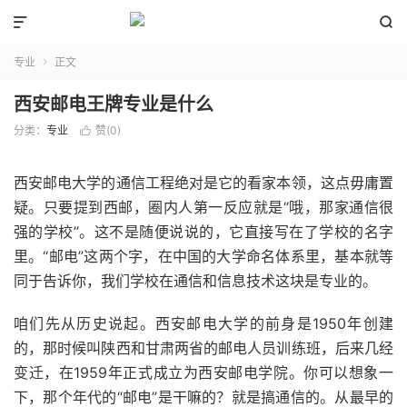


专业
正文

西安邮电王牌专业是什么
分类：
专业
赞(
0
)

西安邮电大学的通信工程绝对是它的看家本领，这点毋庸置
疑。只要提到西邮，圈内人第一反应就是“哦，那家通信很
强的学校”。这不是随便说说的，它直接写在了学校的名字
里。“邮电”这两个字，在中国的大学命名体系里，基本就等
同于告诉你，我们学校在通信和信息技术这块是专业的。
咱们先从历史说起。西安邮电大学的前身是1950年创建
的，那时候叫陕西和甘肃两省的邮电人员训练班，后来几经
变迁，在1959年正式成立为西安邮电学院。你可以想象一
下，那个年代的“邮电”是干嘛的？就是搞通信的。从最早的