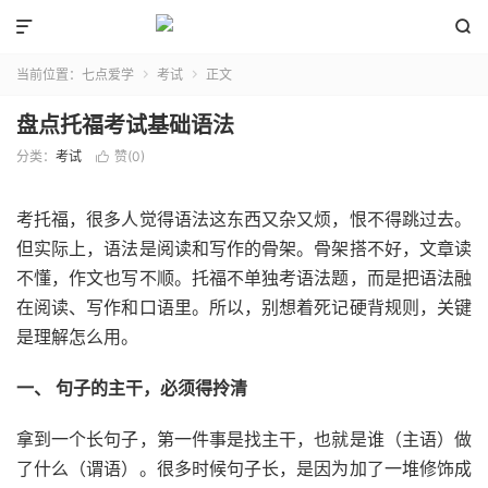


当前位置：
七点爱学
考试
正文


盘点托福考试基础语法
分类：
考试
赞(
0
)

考托福，很多人觉得语法这东西又杂又烦，恨不得跳过去。
但实际上，语法是阅读和写作的骨架。骨架搭不好，文章读
不懂，作文也写不顺。托福不单独考语法题，而是把语法融
在阅读、写作和口语里。所以，别想着死记硬背规则，关键
是理解怎么用。
一、 句子的主干，必须得拎清
拿到一个长句子，第一件事是找主干，也就是谁（主语）做
了什么（谓语）。很多时候句子长，是因为加了一堆修饰成