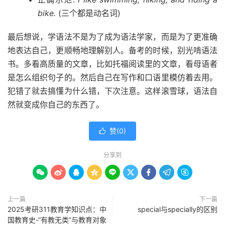
bike.
(三个都是动名词)
最后想说，学语法不是为了成为语法学家，而是为了更准确
地表达自己，更顺畅地理解别人。备考的时候，别光啃语法
书。多看高质量的文章，比如托福阅读里的文章，看母语者
是怎么组织句子的。然后自己在写作和口语里模仿着去用。
犯错了就去搞懂为什么错，下次注意。这样滚雪球，语法自
然就变成你自己的东西了。
赞(
0
)

分享到









上一篇
下一篇
2025考研311教育学知识点：中
special与specially的区别
国教育史-“有教无类”与教育对象