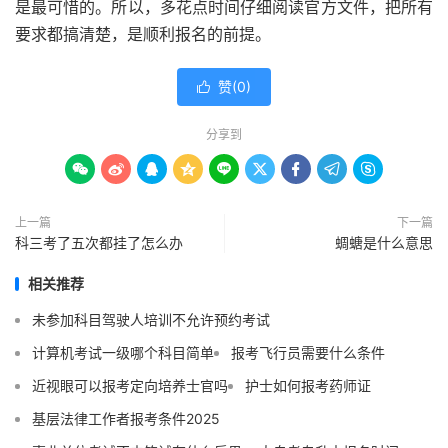
是最可惜的。所以，多花点时间仔细阅读官方文件，把所有
要求都搞清楚，是顺利报名的前提。
赞(
0
)

分享到









上一篇
下一篇
科三考了五次都挂了怎么办
蜩螗是什么意思
相关推荐
未参加科目驾驶人培训不允许预约考试
计算机考试一级哪个科目简单
报考飞行员需要什么条件
近视眼可以报考定向培养士官吗
护士如何报考药师证
基层法律工作者报考条件2025