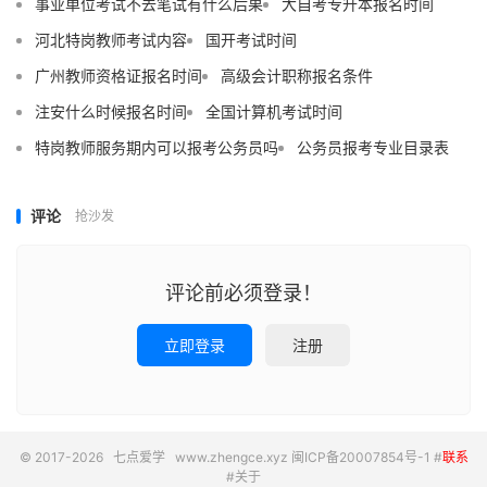
事业单位考试不去笔试有什么后果
大自考专升本报名时间
河北特岗教师考试内容
国开考试时间
广州教师资格证报名时间
高级会计职称报名条件
注安什么时候报名时间
全国计算机考试时间
特岗教师服务期内可以报考公务员吗
公务员报考专业目录表
评论
抢沙发
评论前必须登录！
立即登录
注册
© 2017-2026
七点爱学
www.zhengce.xyz
闽ICP备20007854号-1
#
联系
#
关于