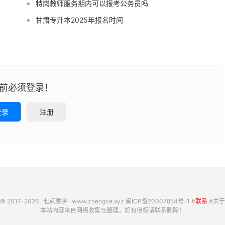
特岗教师服务期内可以报考公务员吗
甘肃专升本2025年报名时间
前必须登录！
登录
注册
© 2017-2026
七点爱学
www.zhengce.xyz
闽ICP备20007854号-1
#
联系
#
关于
本站内容来自网络收集与整理，如有侵权请联系删除！