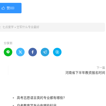
赞(
0
)

：
七点爱学
»
空军什么专业最好
分享到





下一篇
河南省下半年教资报名时间
高考志愿语言类的专业都有哪些?
自考教育学专业有哪些科目