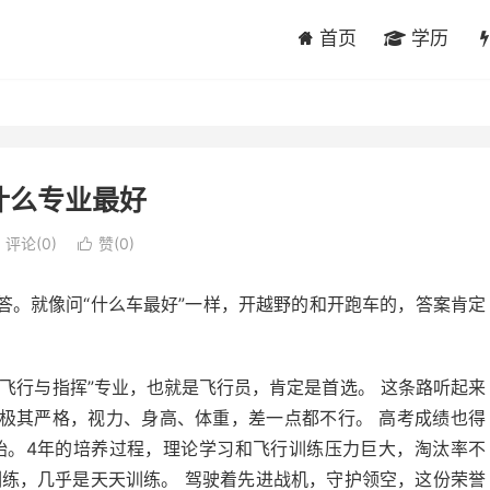
首页
学历
什么专业最好
评论(0)
赞(
0
)

答。就像问“什么车最好”一样，开越野的和开跑车的，答案肯定
飞行与指挥”专业，也就是飞行员，肯定是首选。 这条路听起来
极其严格，视力、身高、体重，差一点都不行。 高考成绩也得
始。4年的培养过程，理论学习和飞行训练压力巨大，淘汰率不
训练，几乎是天天训练。 驾驶着先进战机，守护领空，这份荣誉