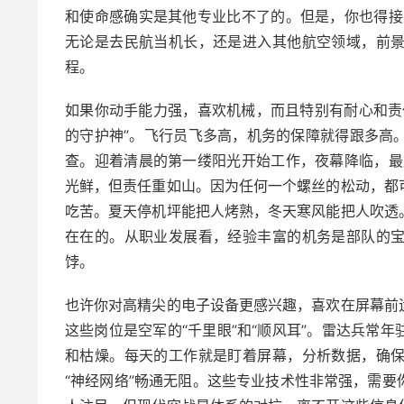
和使命感确实是其他专业比不了的。但是，你也得接
无论是去民航当机长，还是进入其他航空领域，前
程。
如果你动手能力强，喜欢机械，而且特别有耐心和责
的守护神”。飞行员飞多高，机务的保障就得跟多高
查。迎着清晨的第一缕阳光开始工作，夜幕降临，最
光鲜，但责任重如山。因为任何一个螺丝的松动，都
吃苦。夏天停机坪能把人烤熟，冬天寒风能把人吹透
在在的。从职业发展看，经验丰富的机务是部队的
饽。
也许你对高精尖的电子设备更感兴趣，喜欢在屏幕前
这些岗位是空军的“千里眼”和“顺风耳”。雷达兵常
和枯燥。每天的工作就是盯着屏幕，分析数据，确
“神经网络”畅通无阻。这些专业技术性非常强，需