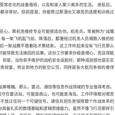
受常态化的战备值班，以及和家人聚少离多的生活。 退役后，
景都非常好。但前提是，你能熬过那漫长又艰苦的选拔和训练过
任心，那机务维修专业可能很适合你。机务兵，常被称为“战鹰
。每一架飞机起飞前、降落后，都要经过机务人员细致入微的检
后一架战鹰平稳着陆才算结束。 这工作听起来没有飞行员那么
可能导致无法挽回的后果。这份工作要求你极度细心，而且得能
。但是，当你亲手维护的战机安全返航时，那种成就感也是实实
宝贵财富，转业到地方的航空公司，同样是各大航司争抢的香饽
运筹帷幄。那么，雷达、通信等信息作战领域的专业值得考虑。
年驻守在雷达站，可能是高山，也可能是海岛，工作环境相对艰苦
保不放过任何一个可疑信号。通信兵则负责保障整个作战体系的
要你具备扎实的数理基础和逻辑思维能力。虽然不像飞行员那样引