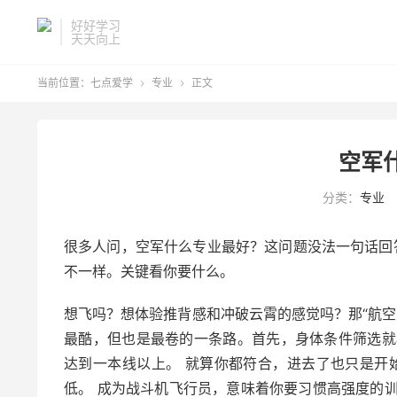
好好学习
天天向上
当前位置：
七点爱学
专业
正文


空军
分类：
专业
很多人问，空军什么专业最好？这问题没法一句话回
不一样。关键看你要什么。
想飞吗？想体验推背感和冲破云霄的感觉吗？那“航空
最酷，但也是最卷的一条路。首先，身体条件筛选就
达到一本线以上。 就算你都符合，进去了也只是开
低。 成为战斗机飞行员，意味着你要习惯高强度的