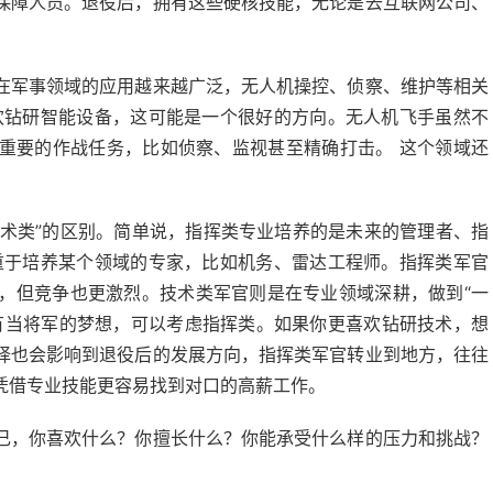
保障人员。退役后，拥有这些硬核技能，无论是去互联网公司、
。
在军事领域的应用越来越广泛，无人机操控、侦察、维护等相关
欢钻研智能设备，这可能是一个很好的方向。无人机飞手虽然不
重要的作战任务，比如侦察、监视甚至精确打击。 这个领域还
。
技术类”的区别。简单说，指挥类专业培养的是未来的管理者、指
重于培养某个领域的专家，比如机务、雷达工程师。指挥类军官
，但竞争也更激烈。技术类军官则是在专业领域深耕，做到“一
有当将军的梦想，可以考虑指挥类。如果你更喜欢钻研技术，想
择也会影响到退役后的发展方向，指挥类军官转业到地方，往往
凭借专业技能更容易找到对口的高薪工作。
己，你喜欢什么？你擅长什么？你能承受什么样的压力和挑战？