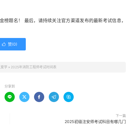
金榜题名！ 最后，请持续关注官方渠道发布的最新考试信息，
赞(
0
)

点爱学
»
2025年消防工程师考试时间表
分享到





下一篇
2025初级注安师考试科目有哪几门