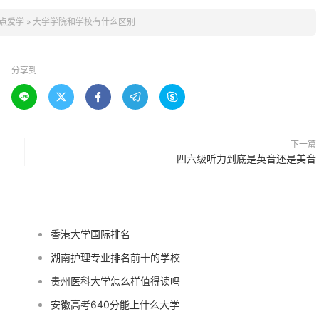
点爱学
»
大学学院和学校有什么区别
分享到





下一篇
四六级听力到底是英音还是美音
香港大学国际排名
湖南护理专业排名前十的学校
贵州医科大学怎么样值得读吗
安徽高考640分能上什么大学