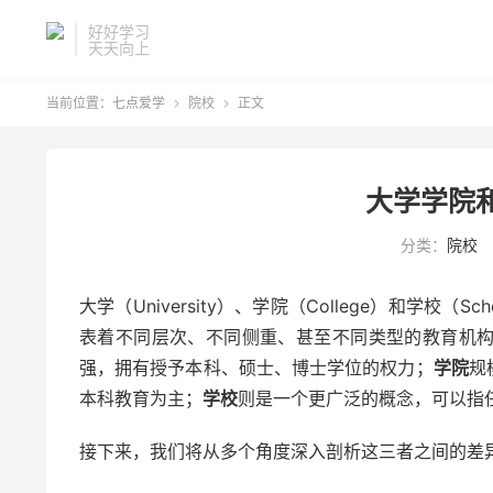
好好学习
天天向上
当前位置：
七点爱学
院校
正文


大学学院
分类：
院校
大学（University）、学院（College）和学
表着不同层次、不同侧重、甚至不同类型的教育机
强，拥有授予本科、硕士、博士学位的权力；
学院
规
本科教育为主；
学校
则是一个更广泛的概念，可以指
接下来，我们将从多个角度深入剖析这三者之间的差