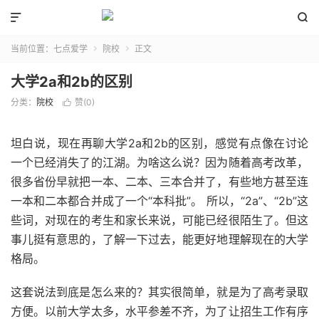


当前位置：
七点爱学
院校
正文


大学2a和2b的区别
分类：
院校
赞(
0
)

坦白说，现在再聊大学2a和2b的区别，感觉有点像在讨论
一个已经消失了的江湖。为啥这么说？因为随着高考改革，
很多省份早就把一本、二本、三本合并了，有些地方甚至连
一本和二本都合并成了一个“本科批”。 所以，“2a”、“2b”这
些词，对现在的考生和家长来说，可能已经很陌生了。但这
事儿挺有意思的，了解一下过去，能更好地理解现在的大学
格局。
这套说法到底是怎么来的？其实很简单，就是为了高考录取
方便。以前大学太多，水平参差不齐，为了让招生工作有序