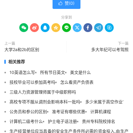
赞(
0
)

分享到









上一篇
下一篇
大学2a和2b的区别
多大年纪可以考驾照
相关推荐
10英语怎么写
所有节日英文
美文是什么
技校毕业可以参加高考吗
怎么看资产负债表
三级人力资源管理师属于中级职称吗
高校专项不服从调剂会影响本科一批吗
多少米属于高空作业‘
公务员和参公的区别
准考证有哪些优惠
计算机课程
计算机二级考什么
护士电子话注册
贵州专科院校排名
生产经营单位应当具备的安全生产条件所必需的资金投入,由生产