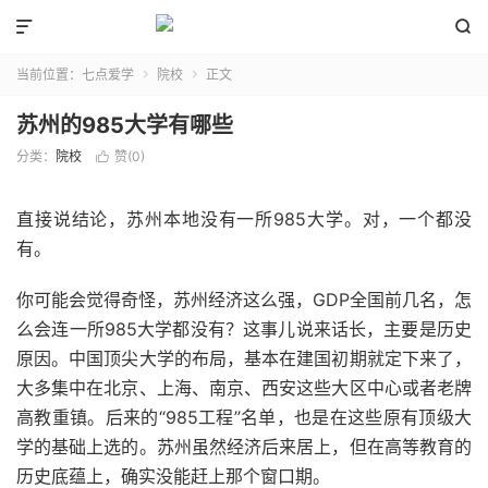


当前位置：
七点爱学
院校
正文


苏州的985大学有哪些
分类：
院校
赞(
0
)

直接说结论，苏州本地没有一所985大学。对，一个都没
有。
你可能会觉得奇怪，苏州经济这么强，GDP全国前几名，怎
么会连一所985大学都没有？这事儿说来话长，主要是历史
原因。中国顶尖大学的布局，基本在建国初期就定下来了，
大多集中在北京、上海、南京、西安这些大区中心或者老牌
高教重镇。后来的“985工程”名单，也是在这些原有顶级大
学的基础上选的。苏州虽然经济后来居上，但在高等教育的
历史底蕴上，确实没能赶上那个窗口期。