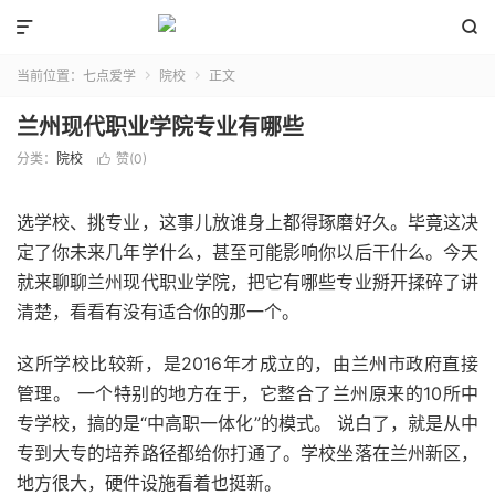


当前位置：
七点爱学
院校
正文


兰州现代职业学院专业有哪些
分类：
院校
赞(
0
)

选学校、挑专业，这事儿放谁身上都得琢磨好久。毕竟这决
定了你未来几年学什么，甚至可能影响你以后干什么。今天
就来聊聊兰州现代职业学院，把它有哪些专业掰开揉碎了讲
清楚，看看有没有适合你的那一个。
这所学校比较新，是2016年才成立的，由兰州市政府直接
管理。 一个特别的地方在于，它整合了兰州原来的10所中
专学校，搞的是“中高职一体化”的模式。 说白了，就是从中
专到大专的培养路径都给你打通了。学校坐落在兰州新区，
地方很大，硬件设施看着也挺新。