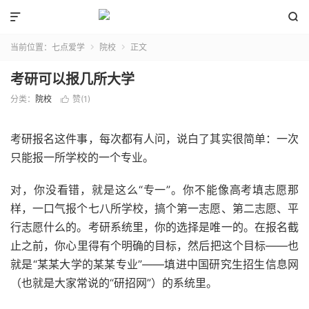


当前位置：
七点爱学
院校
正文


考研可以报几所大学
分类：
院校
赞(
1
)

考研报名这件事，每次都有人问，说白了其实很简单：一次
只能报一所学校的一个专业。
对，你没看错，就是这么“专一”。你不能像高考填志愿那
样，一口气报个七八所学校，搞个第一志愿、第二志愿、平
行志愿什么的。考研系统里，你的选择是唯一的。在报名截
止之前，你心里得有个明确的目标，然后把这个目标——也
就是“某某大学的某某专业”——填进中国研究生招生信息网
（也就是大家常说的“研招网”）的系统里。