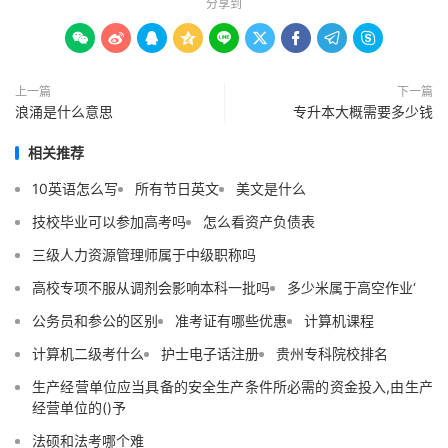
分享到









上一篇
下一篇
浪涌是什么意思
专升本大概需要多少钱
相关推荐
10英语怎么写
所有节日英文
美文是什么
技校毕业可以参加高考吗
怎么看资产负债表
三级人力资源管理师属于中级职称吗
高校专项不服从调剂会影响本科一批吗
多少米属于高空作业‘
公务员和参公的区别
准考证有哪些优惠
计算机课程
计算机二级考什么
护士电子话注册
贵州专科院校排名
生产经营单位应当具备的安全生产条件所必需的资金投入,由生产
经营单位的()予
法硕和法考哪个难