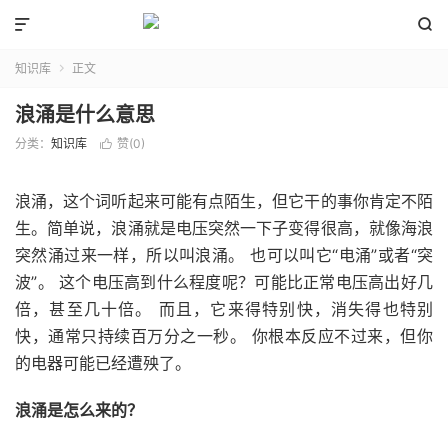


知识库
正文

浪涌是什么意思
分类：
知识库
赞(
0
)

浪涌，这个词听起来可能有点陌生，但它干的事你肯定不陌
生。简单说，浪涌就是电压突然一下子变得很高，就像海浪
突然涌过来一样，所以叫浪涌。 也可以叫它“电涌”或者“突
波”。 这个电压高到什么程度呢？可能比正常电压高出好几
倍，甚至几十倍。 而且，它来得特别快，消失得也特别
快，通常只持续百万分之一秒。 你根本反应不过来，但你
的电器可能已经遭殃了。
浪涌是怎么来的？