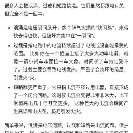
很多人会把浪涌、过载和短路搞混。它们虽然都跟电有关，
但完全不是一回事。
浪涌
是电压瞬间飙升，像个脾气火爆的“快闪族”，来得
快去得也快，但破坏力集中在“一瞬间”。
过载
是指电路中的电流持续超过了电线或设备能承受的
范围。 比如你在一个插座上接了太多大功率电器，就
像一辆小货车非要拉一车大象，时间长了车肯定受不
了。过载主要会导致电线发热，严重了会烧坏绝缘层，
引发火-灾。
短路
就更严重了，它是指电流不经过用电器，直接形成
了一个闭合回路。这时候电流会变得非常非常大，比正
常值高出几十倍甚至更多。 这种巨大的电流会瞬间产
生高温和电火花，极易引发火灾。
简单来说，浪涌是电压问题，过载和短路是电流问题。保护