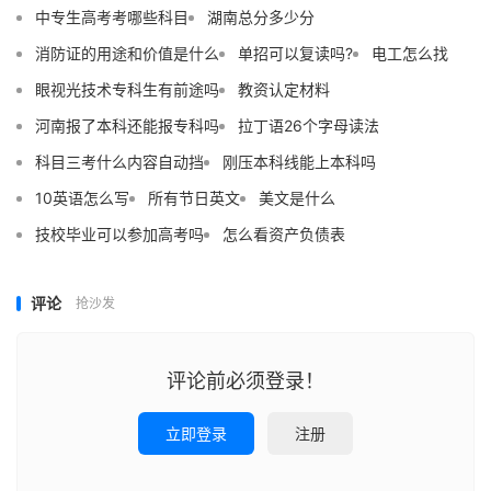
中专生高考考哪些科目
湖南总分多少分
消防证的用途和价值是什么
单招可以复读吗?
电工怎么找
眼视光技术专科生有前途吗
教资认定材料
河南报了本科还能报专科吗
拉丁语26个字母读法
科目三考什么内容自动挡
刚压本科线能上本科吗
10英语怎么写
所有节日英文
美文是什么
技校毕业可以参加高考吗
怎么看资产负债表
评论
抢沙发
评论前必须登录！
立即登录
注册