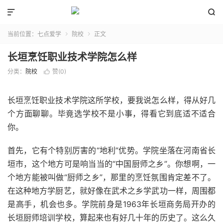


当前位置：
七点爱学
院校
正文


长垣烹饪职业技术学院怎么样
分类：
院校
赞(
0
)

长垣烹饪职业技术学院这所学校，要我说怎么样，得从好几
个方面聊聊。毕竟选学校不是小事，得看它到底适不适合
你。
首先，它有个特别厉害的“地利”优势。学院坐落在河南省长
垣市，这个地方可是响当当的“中国厨师之乡”。你想啊，一
个地方能被叫做“厨师之乡”，那里的烹饪氛围肯定差不了。
在这种地方学厨艺，就好像在武术之乡学武功一样，周围都
是高手，机会也多。学院前身是1963年长垣商务局开办的
长垣厨师培训学校，算起来也有好几十年的历史了。这么久