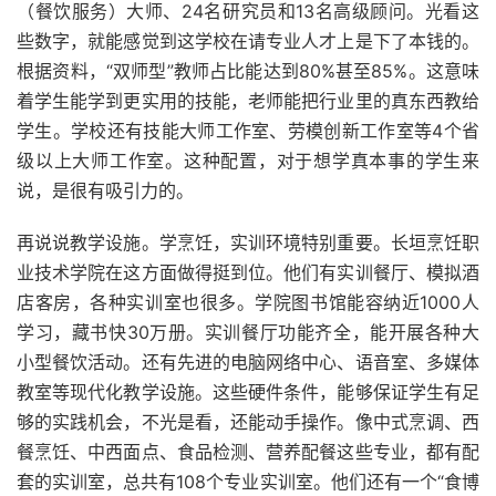
（餐饮服务）大师、24名研究员和13名高级顾问。光看这
些数字，就能感觉到这学校在请专业人才上是下了本钱的。
根据资料，“双师型”教师占比能达到80%甚至85%。这意味
着学生能学到更实用的技能，老师能把行业里的真东西教给
学生。学校还有技能大师工作室、劳模创新工作室等4个省
级以上大师工作室。这种配置，对于想学真本事的学生来
说，是很有吸引力的。
再说说教学设施。学烹饪，实训环境特别重要。长垣烹饪职
业技术学院在这方面做得挺到位。他们有实训餐厅、模拟酒
店客房，各种实训室也很多。学院图书馆能容纳近1000人
学习，藏书快30万册。实训餐厅功能齐全，能开展各种大
小型餐饮活动。还有先进的电脑网络中心、语音室、多媒体
教室等现代化教学设施。这些硬件条件，能够保证学生有足
够的实践机会，不光是看，还能动手操作。像中式烹调、西
餐烹饪、中西面点、食品检测、营养配餐这些专业，都有配
套的实训室，总共有108个专业实训室。他们还有一个“食博