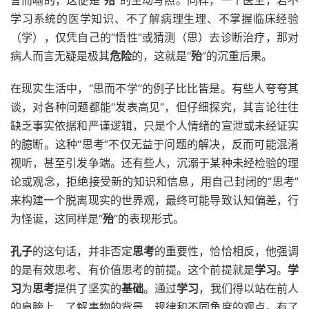
言而喻的，这便是“
殆
”的生动写照。同样，一个医生，若不
学习系统的医学知识、不了解病理生理、不掌握临床经验
（学），仅凭自己的“悟性”或猜测（思）去诊断治疗，那对
病人而言无疑是极其
危险
的，这就是“
殆
”的沉重后果。
在现实生活中，“思而不学”的例子比比皆是。有些人夸夸其
谈，对各种问题都能“发表高见”，但仔细探究，其言论往往
缺乏事实依据和严谨逻辑，只是个人情绪的宣泄或未经证实
的臆断。这种“思考”不仅无益于问题的解决，反而可能混淆
视听，甚至引发争端。还有些人，沉溺于某种未经检验的理
论或观念，拒绝接受新的知识和信息，用自己封闭的“思考”
来构建一个脱离现实的世界观，最终可能导致认知偏差，行
为怪诞，这同样是“
殆
”的表现形式。
孔子
的这句话，并非否定
思考
的重要性，恰恰相反，他强调
的是有效思考、有价值思考的前提。这个前提就是
学习
。
学
习
为
思考
提供了坚实的
基础
。通过
学习
，我们得以站在前人
的肩膀上，了解事物的背景、规律和不同角度的观点。有了