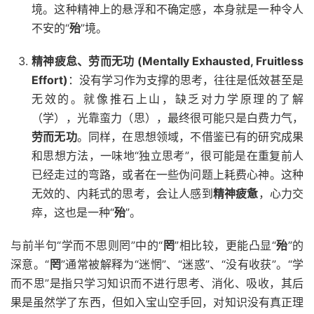
境。这种精神上的悬浮和不确定感，本身就是一种令人
不安的“
殆
”境。
精神疲怠、劳而无功 (Mentally Exhausted, Fruitless
Effort)
：没有学习作为支撑的思考，往往是低效甚至是
无效的。就像推石上山，缺乏对力学原理的了解
（学），光靠蛮力（思），最终很可能只是白费力气，
劳而无功
。同样，在思想领域，不借鉴已有的研究成果
和思想方法，一味地“独立思考”，很可能是在重复前人
已经走过的弯路，或者在一些伪问题上耗费心神。这种
无效的、内耗式的思考，会让人感到
精神疲惫
，心力交
瘁，这也是一种“
殆
”。
与前半句“学而不思则罔”中的“
罔
”相比较，更能凸显“
殆
”的
深意。“
罔
”通常被解释为“迷惘”、“迷惑”、“没有收获”。“学
而不思”是指只学习知识而不进行思考、消化、吸收，其后
果是虽然学了东西，但如入宝山空手回，对知识没有真正理