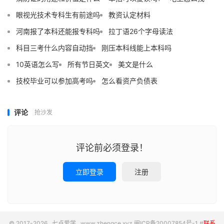
眼视光技术专科生有前途吗
教资认定材料
河南报了本科还能报专科吗
拉丁语26个字母读法
科目三考什么内容自动挡
刚压本科线能上本科吗
10英语怎么写
所有节日英文
美文是什么
技校毕业可以参加高考吗
怎么看资产负债表
评论
抢沙发
评论前必须登录！
立即登录
注册
© 2017-2026
七点爱学
www.zhengce.xyz
闽ICP备20007854号-1
#
联系