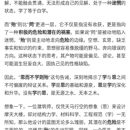
解，不能融会贯通，无法形成自己的见解，处于一种
迷惘
的
状态，学了等于白学。
而“
殆
”则比“
罔
”更进一层，它不仅是指没有收获，更是指向
了一种
积极的危险和潜在的祸害
。如果说“罔”是被动地陷入
迷惘，“
殆
”则是主动地走向
危险
的边缘。空想、玄思，缺乏
事实和知识的约束，思想就容易像脱缰的野马，奔向错误的
方向。这种状态下的思考，其产物可能是偏见、谬论，甚至
可能滋生狂妄自大、固执己见的性格缺陷。
因此，“
思而不学则殆
”这句告诫，深刻地揭示了
学
与
思
之间
不可偏废的辩证关系。
学
是
思
的基础和源泉，
思
是
学
的深化
和升华。没有
学
的
思
，是无源之水、无本之木。
想象一下，一位建筑师，仅凭天马行空的想象（思）来设计
摩天大楼，却对结构力学、材料科学、工程规范（学）一无
所知，那么他设计的蓝图无论多么瑰丽，其潜在的
危险
是不