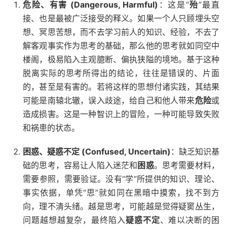
危险、有害 (Dangerous, Harmful)
：这是“
殆
”最直
接、也是最被广泛接受的释义。如果一个人只顾埋头空
想、冥思苦想，而不去学习前人的知识、经验，不去了
解客观事实作为思考的基础，那么他的思考就如同空中
楼阁，极易陷入主观臆断、偏执狭隘的境地。基于这种
脱离实际的思考所得出的结论，往往是错误的、片面
的，甚至是有害的。若将这样的思想付诸实践，其结果
可能是南辕北辙，误入歧途，给自己和他人带来
危险
或
造成损害。这是一种智识上的冒险，一种可能导致失败
和祸患的状态。
困惑、疑惑不定 (Confused, Uncertain)
：缺乏知识基
础的思考，容易让人陷入迷茫和
困惑
。思考需要材料，
需要参照，需要验证。没有“学”所提供的知识、理论、
事实依据，单凭“思”就如同在黑暗中摸索，找不到方
向，理不清头绪。越是思考，可能越是觉得疑窦丛生，
问题越想越复杂，最终陷入
疑惑不定
、难以决断的困