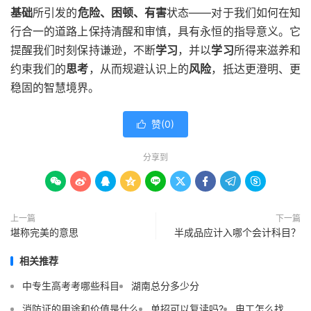
基础
所引发的
危险、困顿、有害
状态——对于我们如何在知
行合一的道路上保持清醒和审慎，具有永恒的指导意义。它
提醒我们时刻保持谦逊，不断
学习
，并以
学习
所得来滋养和
约束我们的
思考
，从而规避认识上的
风险
，抵达更澄明、更
稳固的智慧境界。
赞(
0
)

分享到









上一篇
下一篇
堪称完美的意思
半成品应计入哪个会计科目？
相关推荐
中专生高考考哪些科目
湖南总分多少分
消防证的用途和价值是什么
单招可以复读吗?
电工怎么找