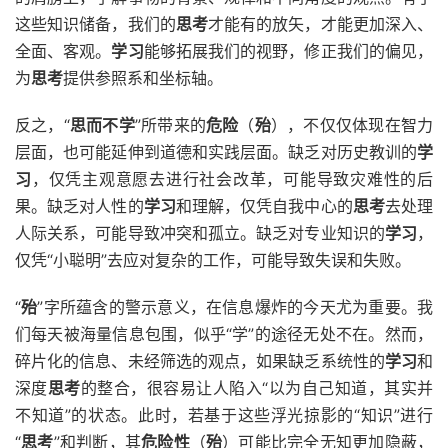
这些知识储备，我们的
思考
才能有的放矢，才能更加深入、
全面、客观。
学习
能够拓展我们的视野，修正我们的偏见，
为
思考
提供参照系和坐标轴。
反之，“
思而不学
”所带来的
危险
（
殆
），不仅仅体现在智力
层面，也可能延伸到道德和实践层面。缺乏对历史教训的
学
习
，仅凭主观意愿去进行社会改革，可能导致灾难性的后
果。缺乏对人性的
学习
和理解，仅凭自我中心的
思考
去处理
人际关系，可能导致冲突和孤立。缺乏对专业知识的
学习
，
仅凭“小聪明”去应对复杂的工作，可能导致失误和失败。
“
殆
”字所蕴含的警示意义，在信息爆炸的今天尤为重要。我
们每天被海量信息包围，似乎“学”的途径无处不在。然而，
碎片化的信息、未经筛选的观点，如果缺乏系统性的
学习
和
深度
思考
的整合，很容易让人陷入“以为自己知道，其实并
不知道”的状态。此时，若基于这些浮光掠影的“知识”进行
“
思考
”和判断，其
危险性
（
殆
）可能比完全无知更加隐蔽，