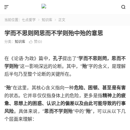


当前位置：
七点爱学
知识库
正文


学而不思则罔思而不学则殆中殆的意思
分类：
知识库
赞(
0
)

在《论语·为政》篇中，
孔子
提出了“
学而不思则罔，思而不
学则殆
”这一影响深远的论断。其中，“
殆
”字的含义，是理解
后半句乃至整个论断的关键所在。
“
殆
”在这里，其核心含义指向一种
危险、困顿、甚至是有害
的状态。它并非仅仅指身体上的危险，更多是指
精神上的疲
惫、思想上的困惑、认识上的偏差以及由此可能导致的行事
风险
。具体来说，“
思而不学则殆
”中的“
殆
”，可以从以下几
个层面来理解：