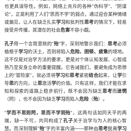
也更具误导性。例如，网络上充斥的各种“伪科学”、“阴谋
论”，正是利用了人们“思而不学”的弱点，通过迎合某种情绪
或偏见，让人在缺乏扎实
学习
和批判性
思考
的情况下，轻易
接受并传播，其潜在的社会
危害
不容小觑。
孔子
用一个言简意赅的“
殆
”字，深刻地警示我们：
思考
必须
植根于
学习
的沃土，否则将陷入
危险、困顿、疲惫
的境地。
这不仅是对治学方法的要求，更是对个体认知发展、心智成
熟乃至安身立命的重要提醒。它告诫我们，要避免成为思想
上的“冒险家”，就必须将
学习
和
思考
紧密
结合
起来，让
学
引
导
思
的方向，让
思
激活
学
的价值。只有这样，我们才能在求
知和探索的道路上稳步前行，既不会因为缺乏
思考
而
迷惘
（罔），也不会因为缺乏
学习
而陷入
危险
（
殆
）。
“
学而不思则罔，思而不学则殆
”，这两句话如同天平的两
端，缺一不可，共同构成了
孔子
关于治学与为人的核心智
慧。而深刻理解“
殆
”字的丰富内涵——那种由
思考
脱离
学习