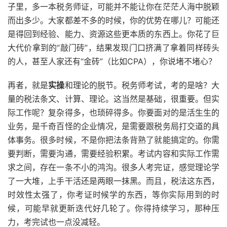
子里，多一本税务师证，可能并不能让你在茫茫人海中脱颖
而出多少。大家都差不多的时候，你的优势在哪儿？可能还
是得回到经验、能力、资源这些更本质的东西上。你花了巨
大代价拿到的“敲门砖”，结果发现门口挤满了拿着同样砖头
的人，甚至人家还有“金砖”（比如CPA），你说堵不堵心？
再者，就是
实操
和理论的脱节。税务师考试，考的是啥？大
量的税法条文、计算、理论。这当然是基础，很重要。但实
际工作呢？复杂得多，也琐碎得多。你要面对的是活生生的
业务，是千奇百怪的企业情况，是需要跟税务局打交道的具
体事务。很多时候，不是你把法条背熟了就能搞定的。你需
要判断，需要沟通，需要经验积累。考试内容和实际工作需
求之间，存在一条不小的鸿沟。很多人考完证，感觉理论学
了一大堆，上手干活还是两眼一抹黑。而且，税法这东西，
时效性太强了，你考证时候学的东西，等你实际用到的时
候，可能早就更新迭代好几轮了。你得持续学习，那种压
力，考完试也一点没减轻。