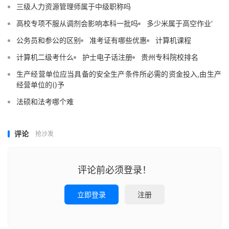
三级人力资源管理师属于中级职称吗
高校专项不服从调剂会影响本科一批吗
多少米属于高空作业‘
公务员和参公的区别
准考证有哪些优惠
计算机课程
计算机二级考什么
护士电子话注册
贵州专科院校排名
生产经营单位应当具备的安全生产条件所必需的资金投入,由生产
经营单位的()予
法硕和法考哪个难
评论
抢沙发
评论前必须登录！
立即登录
注册