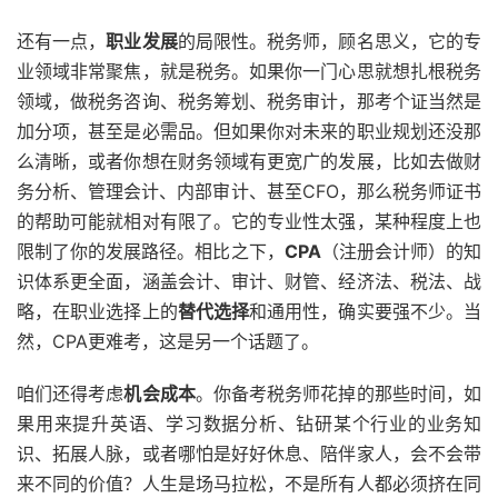
还有一点，
职业发展
的局限性。税务师，顾名思义，它的专
业领域非常聚焦，就是税务。如果你一门心思就想扎根税务
领域，做税务咨询、税务筹划、税务审计，那考个证当然是
加分项，甚至是必需品。但如果你对未来的职业规划还没那
么清晰，或者你想在财务领域有更宽广的发展，比如去做财
务分析、管理会计、内部审计、甚至CFO，那么税务师证书
的帮助可能就相对有限了。它的专业性太强，某种程度上也
限制了你的发展路径。相比之下，
CPA
（注册会计师）的知
识体系更全面，涵盖会计、审计、财管、经济法、税法、战
略，在职业选择上的
替代选择
和通用性，确实要强不少。当
然，CPA更难考，这是另一个话题了。
咱们还得考虑
机会成本
。你备考税务师花掉的那些时间，如
果用来提升英语、学习数据分析、钻研某个行业的业务知
识、拓展人脉，或者哪怕是好好休息、陪伴家人，会不会带
来不同的价值？人生是场马拉松，不是所有人都必须挤在同