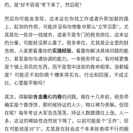
的，是“好不容易”考下来了，然后呢？
然后你可能会发现，这本证在你找工作或者升职加薪的路
上，起到的作用，可能并没有你想象中那么“立竿见影”。尤
其是在一些非一线城市，或者不是专门的税务岗位，这本证
的分量，可能就没那么重了。很多单位，尤其是企业里的财
务岗，人家更看重你的
实操经验
，看重你解决具体问题的能
力，甚至是你沟通协调的能力。一本税务师证，有时候更像
是个锦上添花的东西，而不是雪中送炭的救命稻草。涨薪幅
度？可能还不如你跳个槽来得实在。付出和回报，不成正
比，心里能平衡吗？
其次，得聊聊
含金量
和
内卷
的问题。搁在十几年前，税务师
确实是个香饽饽，那时候持证的人少，物以稀为贵嘛。但现
在呢？每年考证大军浩浩荡荡，持证人数蹭蹭往上涨。人一
多，这证的稀缺性自然就下降了。以前可能是个“王炸”，现
在可能就是对“3”。尤其是在财会这个本来就卷得不行的圈