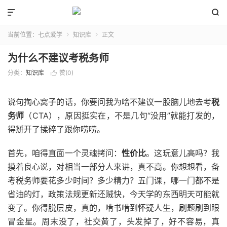


当前位置：
七点爱学
知识库
正文


为什么不建议考税务师
分类：
知识库
赞(
0
)

说句掏心窝子的话，你要问我为啥不建议一股脑儿地去考
税
务师
（CTA），原因挺实在，不是几句“没用”就能打发的，
得掰开了揉碎了跟你唠唠。
首先，咱得直面一个灵魂拷问：
性价比
。这玩意儿高吗？我
摸着良心说，对相当一部分人来讲，真不高。你想想看，备
考税务师要花多少时间？多少精力？五门课，哪一门都不是
省油的灯，政策法规更新还贼快，今天学的东西明天可能就
变了。你得脱层皮，真的，啃书啃到怀疑人生，刷题刷到眼
冒金星。周末没了，社交黄了，头发掉了，好不容易，真