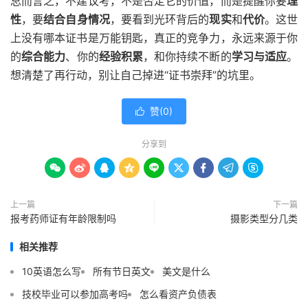
总而言之，不建议考，不是否定它的价值，而是提醒你要
理
性
，要
结合自身情况
，要看到光环背后的
现实
和
代价
。这世
上没有哪本证书是万能钥匙，真正的竞争力，永远来源于你
的
综合能力
、你的
经验积累
，和你持续不断的
学习与适应
。
想清楚了再行动，别让自己掉进“证书崇拜”的坑里。
赞(
0
)

分享到









上一篇
下一篇
报考药师证有年龄限制吗
摄影类型分几类
相关推荐
10英语怎么写
所有节日英文
美文是什么
技校毕业可以参加高考吗
怎么看资产负债表