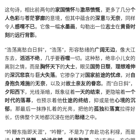
这句诗，相比前两句的
家国情怀
与
激昂愤慨
，更多了几分
个
人色彩
与
苍茫寥廓
的意境，但其中蕴含的
深意
与
无奈
，同样
令人
感喟不已
。它像一幅
水墨画
，勾勒出一位
志士
在
黄昏时
刻
的
远行背影
。
“浩荡离愁白日斜”，“浩荡”，形容愁绪的
广阔无边
，像大江
东去，
滔滔不绝
，几乎要
吞噬
一切。这种愁，绝非小儿女的
离别之情，而是
胸怀天下
的
大士
，眼见
国势日颓
，
理想难伸
的
深沉悲哀
与
巨大失落
。它掺杂了对
国家前途的忧虑
，对
自
身抱负难施
的
无奈
，以及对
故土亲友的眷恋
。而“白日斜”，
夕阳西下
，光线渐暗，既象征着
一天的结束
，更隐喻着
一个
时代的落幕
，也预示着他
仕途的终结
，抑或是他
心境的沉
郁
。那最后一抹挣扎着的光亮，把他的
孤独
和
落寞
拉得好
长，仿佛整个天地都沉浸在他的
愁绪
之中。
“吟鞭东指即天涯”，“吟鞭”，不是为了奔赴功名利禄，而是