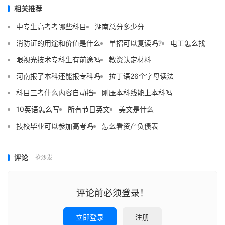
相关推荐
中专生高考考哪些科目
湖南总分多少分
消防证的用途和价值是什么
单招可以复读吗?
电工怎么找
眼视光技术专科生有前途吗
教资认定材料
河南报了本科还能报专科吗
拉丁语26个字母读法
科目三考什么内容自动挡
刚压本科线能上本科吗
10英语怎么写
所有节日英文
美文是什么
技校毕业可以参加高考吗
怎么看资产负债表
评论
抢沙发
评论前必须登录！
立即登录
注册