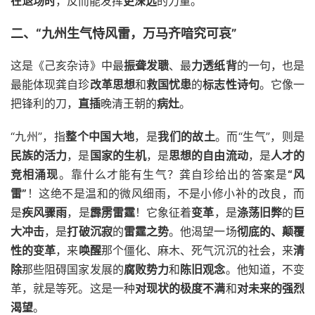
在退场时
，反而能发挥
更深远
的力量。
二、“九州生气恃风雷，万马齐喑究可哀”
这是《己亥杂诗》中最
振聋发聩
、最
力透纸背
的一句，也是
最能体现龚自珍
改革思想
和
救国忧患
的
标志性诗句
。它像一
把锋利的刀，
直插
晚清王朝的
病灶
。
“九州”，指
整个中国大地
，是
我们的故土
。而“生气”，则是
民族的活力
，是
国家的生机
，是
思想的自由流动
，是
人才的
竞相涌现
。靠什么才能有生气？龚自珍给出的答案是
“风
雷”
！这绝不是温和的微风细雨，不是小修小补的改良，而
是
疾风骤雨
，是
霹雳雷霆
！它象征着
变革
，是
涤荡旧弊
的
巨
大冲击
，是
打破沉寂
的
雷霆之势
。他渴望一场
彻底的、颠覆
性的变革
，来
唤醒
那个僵化、麻木、死气沉沉的社会，来
清
除
那些阻碍国家发展的
腐败势力
和
陈旧观念
。他知道，不变
革，就是等死。这是一种
对现状的极度不满
和
对未来的强烈
渴望
。