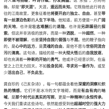
诗人
策马扬鞭
，
吟诗作赋
，
抒发胸臆
。这“东指”，方向明
确，却是
“即天涯”
。天涯，
遥远而未知
。它既指他此行将去
往的江南故里，更象征着他
将要开启
的
独立、自由
，甚至
带
有一丝漂泊色彩
的
人生下半场
。他知道，前方便是一片
广阔
的天地
，也许是
壮志难酬
后的
退隐
，也许是
另辟蹊径
的
探
索
。但这并非消极的放弃，而是一种
洒脱
，一种
超然
，一种
即使不被理解
，也要
坚持自我
的
倔强
与
不屈
。他的鞭子指向
的，是
心中的远方
，是
灵魂的自由
，是他不愿与
世俗同流合
污
的
清高
。这句诗，描绘的是一种
大彻大悟
后的
自我放逐
，
却也充满着
一种新的开始
的
勇气
。他或许已经意识到，在庙
堂之上已无力回天，不如
投身民间
，
寻求另一番作为
，或至
少
活出自己
，
不负此生
。
龚自珍的《己亥杂诗》，每一句都蕴含着他
深邃的洞察
和
炽
热的情感
。它们不是冰冷的文字堆砌，而是
有血有肉
的
呐
喊
，是
那个时代
最
真实的写照
，更是
一种精神
的
永恒传承
。
今天我们重读这些诗句，依然能感受到他
超越时空
的
强大力