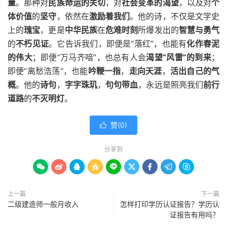
量
。那种对
民族命运的关切
，对
社会变革的渴望
，以及对
个
体价值
的
坚守
，依然在
激励着我们
。他的诗，不仅是文学史
上的
瑰宝
，更是
中华民族
在
危难时刻
所爆发出的
智慧与勇气
的
不朽见证
。它告诉我们，即便是“落红”，也能有
化作春泥
的伟大
；即便“万马齐喑”，也总有人会
渴望“风雷”的到来
；
即便“离愁浩荡”，也能
吟鞭一指
，
走向天涯
，
活出自己的气
概
。他的
诗句
，
字字珠玑
，
句句带血
，永远是照亮我们
前行
道路
的
不灭明灯
。
赞(
0
)

分享到









上一篇
下一篇
二级建造师一般月收入
怎样打印学历认证报告？学历认
证报告有用吗？