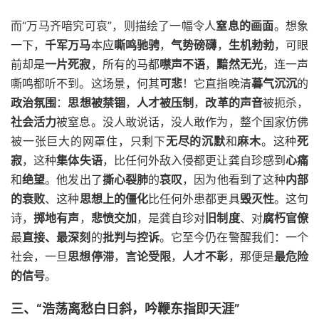
而“万马齐喑究可哀”，则描绘了一幅令人
窒息的画面
。想象
一下，
千军万马
本应
嘶鸣驰骋
，
气势磅礴
，
生机勃勃
，可眼
前却是
一片死寂
，所有的马都
噤声不语
，
黯然无光
，连一声
嘶鸣都听不到。这场景，何其
可悲
！它直指晚清
暮气沉沉
的
政治氛围
：
思想被禁锢
，
人才被压制
，
改革的声音
被扼杀，
社会活力
被窒息。没人敢说话，没人敢作为，整个国家仿佛
被一张巨大的网罩住，只剩下
无尽的沉默
和
麻木
。这种
死
寂
，这种
集体失语
，比任何外敌入侵都更让龚自珍感到
心痛
和
绝望
。他发出了
撕心裂肺
的
哀叹
，因为他看到了这种
内部
的衰败
、这种
思想上的僵化
比任何外患都更具
毁灭性
。这句
诗，
掷地有声
，
悲愤交加
，是龚自珍对
旧制度
、对
腐朽官僚
最
直接、最深刻
的
批判与控诉
。它至今仍在警醒我们：一个
社会，一旦
思想停滞
，
言论受限
，
人才不彰
，那便是
最危险
的信号
。
三、“浩荡离愁白日斜，吟鞭东指即天涯”