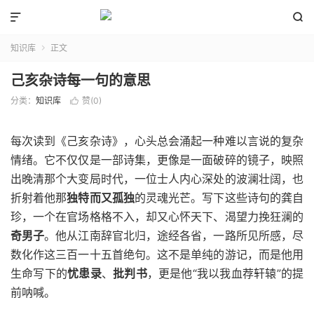


知识库
正文

己亥杂诗每一句的意思
分类：
知识库
赞(
0
)

每次读到《己亥杂诗》，心头总会涌起一种难以言说的复杂
情绪。它不仅仅是一部诗集，更像是一面破碎的镜子，映照
出晚清那个大变局时代，一位士人内心深处的波澜壮阔，也
折射着他那
独特而又孤独
的灵魂光芒。写下这些诗句的龚自
珍，一个在官场格格不入，却又心怀天下、渴望力挽狂澜的
奇男子
。他从江南辞官北归，途经各省，一路所见所感，尽
数化作这三百一十五首绝句。这不是单纯的游记，而是他用
生命写下的
忧患录
、
批判书
，更是他“我以我血荐轩辕”的提
前呐喊。