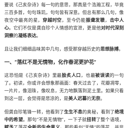
要说《己亥杂诗》每一句的意思，那真是个浩瀚工程，毕竟
三百多首，句句珠玑，句句皆有深意。但总有那么几句，像
夜空中最亮的星，
穿越时空
，至今仍能
振聋发聩
，
击中人
心
。它们不仅是龚自珍个人情感的宣泄，更是他
对时代深刻
洞察
的
凝练表达
。
且让我们细细品味其中几句，感受那穿越历史的
思想脉搏
。
一、“落红不是无情物，化作春泥更护花”
这恐怕是《己亥杂诗》里最
脍炙人口
，也最
被误读
的一句
了。初读，你或许会想象那画面：春天过去了，花瓣凋零，
一片片，像泪珠，像叹息，无力地飘落到泥土里。如果只看
到这一层，会觉得是悲凉的，是
美人迟暮
的
无奈
。
但龚自珍笔锋一转，他看到了
生生不息
的奥秘，看到了
绝境
中的希望
。那句“不是无情物”，一下子就
扭转
了整个语境，
赋予
了落花
全新的生命意义
。那些看似“无情”的落花，并非