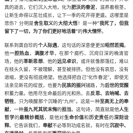
真的逝去，它们沉入大地，化为
肥沃的春泥
，滋养着根茎，
让新生命得以茁壮成长，让下一季的花开得更盛。这哪里是
悲伤？分明是
舍生取义
的
大彻大悟
！是一种
“我死了，但我
留下了一切，为了你们更好地活着”
的
伟大情怀
。
联系到龚自珍的
个人际遇
，这句话的深意便更加
昭然若揭
。
他
一腔热血
，
满腹才华
，在那个腐朽、沉疴日深的晚清官
场，他的
革新思想
、他的
远见卓识
，或许就像那落红，难以
在枝头久留，不被理解，甚至被排挤。但他没有哀怨，没有
退缩，更没有彻底绝望。他选择把自己“化作春泥”，即使无
法亲见新花的绽放，也要为
民族的振兴
铺路，为
后世的觉醒
积蓄力量。他用尽生命最后的光和热，去
反思、去呐喊、去
牺牲
，只为唤醒那个沉睡的“九州”。这是一种
至高无上的奉
献
，一种
虽九死其犹未悔
的
担当
。这句诗，简直就是他
人生
哲学
的
最精妙概括
，是他对
生命价值
和
历史责任
的
深刻诠
释
。它告诉我们，
奉献
不必等到功成名就，有时在
沉寂中、