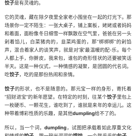
饺子
是有灵魂的。
它的灵魂，藏在除夕夜里全家老小围坐在一起的灯光下。那
场景你一定不陌生：一张大桌子，铺上案板，姥姥或者妈妈
和着面，面粉像冬日细雪一样飘散在空气里，爸爸在另一头
剁着馅儿，白菜猪肉的，韭菜鸡蛋的，那“梆梆梆”的剁馅
声，混合着家人的谈笑声，就是对‘家’最温暖的配-乐。每个
人都上手，你擀皮，我来包，谁包的奇形怪状的还要被笑话
半天。这是一种仪式，一种情感的凝聚，是团圆的代名词。
吃
饺子
，吃的是那份热闹和亲情。
饺子
的形状，也不是随意的。那元宝一样的身形，寄托着
“招财进宝”的新年愿望。在特定的时刻，往某个
饺子
里包上
一枚硬币、一颗花生，谁吃到了，谁就是来年的幸运儿。这
种带着博彩性质的乐趣，是其他
dumpling
给不了的。
所以，当一个词，
dumpling
，试图把承载着如此厚重文化
和情感的
饺子
，跟一碗光溜溜的
馄饨
，一个胖乎乎的
包子
，