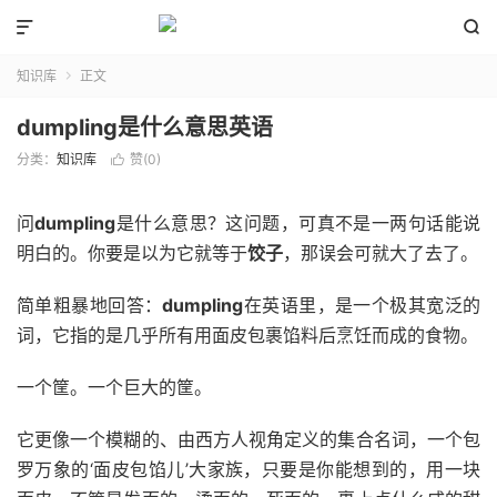


知识库
正文

dumpling是什么意思英语
分类：
知识库
赞(
0
)

问
dumpling
是什么意思？这问题，可真不是一两句话能说
明白的。你要是以为它就等于
饺子
，那误会可就大了去了。
简单粗暴地回答：
dumpling
在英语里，是一个极其宽泛的
词，它指的是几乎所有用面皮包裹馅料后烹饪而成的食物。
一个筐。一个巨大的筐。
它更像一个模糊的、由西方人视角定义的集合名词，一个包
罗万象的‘面皮包馅儿’大家族，只要是你能想到的，用一块