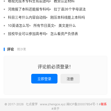
眼视光技术专科生有前途吗
教资认定材料
河南报了本科还能报专科吗
拉丁语26个字母读法
科目三考什么内容自动挡
刚压本科线能上本科吗
10英语怎么写
所有节日英文
美文是什么
技校毕业可以参加高考吗
怎么看资产负债表
评论
抢沙发
评论前必须登录！
立即登录
注册
© 2017-2026
七点爱学
www.zhengce.xyz
闽ICP备20007854号-1
#
联系
#
关于