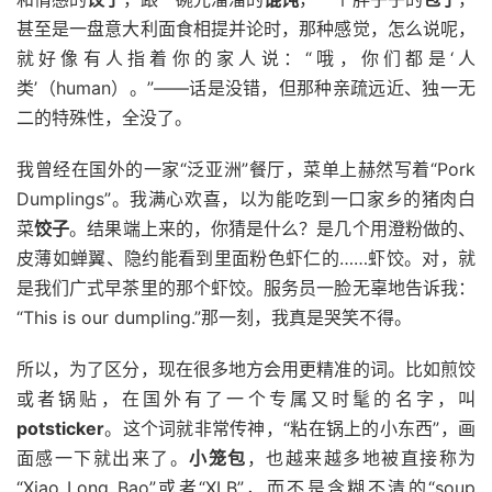
甚至是一盘意大利面食相提并论时，那种感觉，怎么说呢，
就好像有人指着你的家人说：“哦，你们都是‘人
类’（human）。”——话是没错，但那种亲疏远近、独一无
二的特殊性，全没了。
我曾经在国外的一家“泛亚洲”餐厅，菜单上赫然写着“Pork
Dumplings”。我满心欢喜，以为能吃到一口家乡的猪肉白
菜
饺子
。结果端上来的，你猜是什么？是几个用澄粉做的、
皮薄如蝉翼、隐约能看到里面粉色虾仁的……虾饺。对，就
是我们广式早茶里的那个虾饺。服务员一脸无辜地告诉我：
“This is our dumpling.”那一刻，我真是哭笑不得。
所以，为了区分，现在很多地方会用更精准的词。比如煎饺
或者锅贴，在国外有了一个专属又时髦的名字，叫
potsticker
。这个词就非常传神，“粘在锅上的小东西”，画
面感一下就出来了。
小笼包
，也越来越多地被直接称为
“Xiao Long Bao”或者“XLB”，而不是含糊不清的“soup