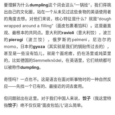
要理解为什么
dumpling
这个词会这么“一锅烩”，我们得跳
出自己的文化圈，站在一个从未见过这些食物的英语使用者
的角度去想。对他们来说，核心特征是什么？就是“dough
wrapped around a filling”（面皮包裹着馅料）。这是最直
观、最根本的共同点。意大利的
ravioli
（意大利饺），波兰
的
pierogi
（波兰饺），俄罗斯的pelmeni，尼泊尔的
momo，日本的
gyoza
（其实就是我们的锅贴传过去的），
甚至是一些没有馅儿，就是个面疙瘩，扔在汤里或炖菜里
的，比如德国的Semmelknödel，在英语里，它们统统都可
以被称作
dumpling
。
奇怪吗？一点也不。这是语言在面对新事物时的一种自然反
应——先找一个已有的、最接近的词去套用。
但问题就出在这里。对于我们中国人来说，
饺子
（我这里特
指
饺子
）绝不仅仅是“面皮包馅儿”这么简单。