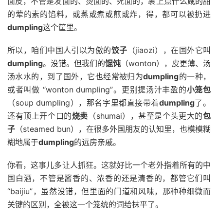
面皮，不管是发面的、烫面的、死面的，裹上点什么咸的甜
的荤的素的馅料，或蒸或煮或煎或炸，得，都可以被扔进
dumpling
这个筐里。
所以，咱们中国人引以为傲的
饺子
（jiaozi），在国外它叫
dumpling
。没错。但我们的
馄饨
（wonton），皮更薄、汤
汤水水的，到了国外，它也经常被归为
dumpling
的一种，
或者叫做 “wonton dumpling”。更别提汤汁丰盈的
小笼包
（soup dumpling），那名字里都直接带着
dumpling
了。
还有顶上开个口的
烧卖
（shumai），甚至是个头更大的
包
子
（steamed bun），在很多外国朋友的认知里，也模模糊
糊地属于
dumpling
的远房亲戚。
你看，这事儿多让人抓狂。这就好比一个老外指着所有的中
国白酒，不管是酱香的、浓香的还是清香的，都管它们叫
“baijiu”，虽然没错，但里面的门道和风味，那种种细微而
关键的区别，全被这一个笼统的词给抹平了。