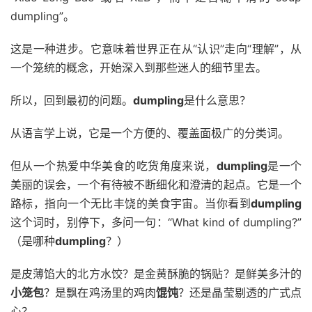
dumpling”。
这是一种进步。它意味着世界正在从“认识”走向“理解”，从
一个笼统的概念，开始深入到那些迷人的细节里去。
所以，回到最初的问题。
dumpling
是什么意思？
从语言学上说，它是一个方便的、覆盖面极广的分类词。
但从一个热爱中华美食的吃货角度来说，
dumpling
是一个
美丽的误会，一个有待被不断细化和澄清的起点。它是一个
路标，指向一个无比丰饶的美食宇宙。当你看到
dumpling
这个词时，别停下，多问一句：“What kind of dumpling?”
（是哪种
dumpling
？）
是皮薄馅大的北方水饺？是金黄酥脆的锅贴？是鲜美多汁的
小笼包
？是飘在鸡汤里的鸡肉
馄饨
？还是晶莹剔透的广式点
心？