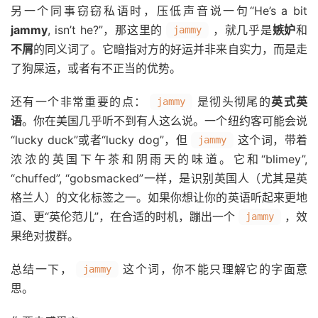
另一个同事窃窃私语时，压低声音说一句“He’s a bit
jammy
, isn’t he?”，那这里的
，就几乎是
嫉妒
和
jammy
不屑
的同义词了。它暗指对方的好运并非来自实力，而是走
了狗屎运，或者有不正当的优势。
还有一个非常重要的点：
是彻头彻尾的
英式英
jammy
语
。你在美国几乎听不到有人这么说。一个纽约客可能会说
“lucky duck”或者“lucky dog”，但
这个词，带着
jammy
浓浓的英国下午茶和阴雨天的味道。它和“blimey”,
“chuffed”, “gobsmacked”一样，是识别英国人（尤其是英
格兰人）的文化标签之一。如果你想让你的英语听起来更地
道、更“英伦范儿”，在合适的时机，蹦出一个
，效
jammy
果绝对拔群。
总结一下，
这个词，你不能只理解它的字面意
jammy
思。