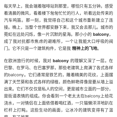
每天早上，我会端着咖啡站到那里，哪怕只有五分钟。感受
着清晨的微风，看着楼下匆匆忙忙的行人，听着远处传来的
汽车鸣笛。那一刻，我觉得自己和这个城市重新建立了连
接。晚上，当整个世界都安静下来，我又会去那儿。城市的
霓虹在远处闪烁，像一片沉默的星海。那小小的
balcony
，
成了我对抗都市焦虑的避难所，一个让我能大口呼吸的阀
门。它不只是一个建筑构件，它是我
精神上的飞地
。
在欧洲旅行的时候，我对
balcony
的理解又深了一层。在
巴黎、在罗马、在巴塞罗那，那些老建筑上爬满了各式各样
的balcony。它们通常是铁艺的，雕着精美的花纹，上面摆
满了天竺葵和各式各样的绿植，颜色鲜艳得像是要从墙上溢
出来。它们不仅仅是私人的空间，更是城市立面的一部分，
是街道表情的组成。你会看到一个老太太在balcony上给花
浇水，一对情侣在上面依偎着喝红酒，一只猫懒洋洋地趴在
栏杆上打盹。这些生动的画面，让冰冷的建筑变得有了温