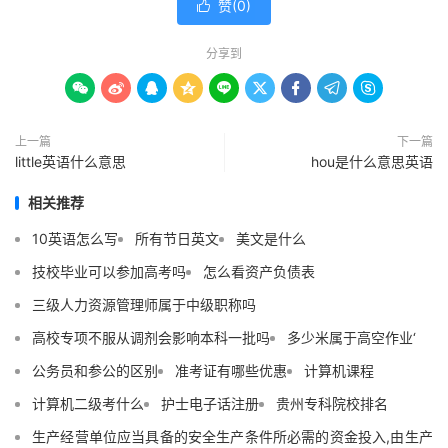
赞(
0
)

分享到









上一篇
下一篇
little英语什么意思
hou是什么意思英语
相关推荐
10英语怎么写
所有节日英文
美文是什么
技校毕业可以参加高考吗
怎么看资产负债表
三级人力资源管理师属于中级职称吗
高校专项不服从调剂会影响本科一批吗
多少米属于高空作业‘
公务员和参公的区别
准考证有哪些优惠
计算机课程
计算机二级考什么
护士电子话注册
贵州专科院校排名
生产经营单位应当具备的安全生产条件所必需的资金投入,由生产