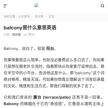


当前位置：
七点爱学
知识库
正文


balcony是什么意思英语
分类：
知识库
赞(
0
)

Balcony，说白了，就是
阳台
。
但事情要是这么简单，也就没必要费这么多口舌了。你如果
只是想在跟老外交流时，指着那块从你家客厅延伸出去、悬
在半空中的小平台，告诉他这是什么，那“balcomy”这个词
绝对够用，精准无误。可如果你想真正理解这个词背后承载
的文化、情感和生活方式，那我们得聊的就多了去了。
它和我们常说的
露台 (terrace/patio)
还真不是一回事。
Balcony
的精髓在于它的“悬挂感”。它像是从建筑主体上