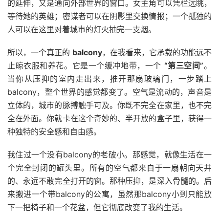
的延伸，又是通向外部世界的窗口。女主角可以凭栏远眺，
等待她的英雄；密谋者可以在阴影里交换情报；一个孤独的
人可以在这里对着城市的灯火抽完一支烟。
所以，一个真正的
balcony
，在我看来，它承载的功能远不
止晾衣服和养花。它是一个缓冲地带，一个
“第三空间”
。
当你从压抑的室内走出来，推开那扇玻璃门，一步踏上
balcony，整个世界的感觉都变了。空气是流动的，声音是
立体的，城市的脉搏触手可及。你既不完全在家里，也不完
全在外面。你就卡在这个奇妙的、半开放的盒子里，获得一
种独特的安全感和自由感。
我住过一个没有balcony的老破小。那感觉，就像生活在一
个完全封闭的罐头里。所有的空气都来自于一扇朝向天井
的、永远不敢完全打开的窗。那种压抑，是深入骨髓的。后
来搬进一个带balcony的公寓，虽然那balcony小到只能放
下一把椅子和一个花盆，但它彻底改变了我的生活。