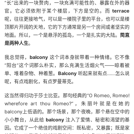
“长”出来的一块赘肉，一块充满可能性的、暴露在外的器
官。它必须依附于某个楼层，下方是空的。而
terrace
呢，往往更接地气，可以是一楼院子里的平台，也可以是楼
顶那片开阔的天地，它的下方通常是另一个房间或者坚实的
地面。所以，一个是悬浮的孤岛，一个是扎实的大陆。
简直
是两种人生
。
我总觉得，
balcony
这个词本身就带着一种情绪。它不像
“阳台”这个词那么朴实，那么充满生活烟火气——晾着被
单、堆着杂物、种着葱。
Balcony
听起来就有点……怎么说
呢，有点戏剧化，有点罗曼蒂克。
这当然得归功于莎士比亚。那句经典的“O Romeo, Romeo!
wherefore art thou Romeo?”，朱丽叶就是在她的
balcony上低语的。那个场景，那个夜晚，那个悬在空中的
小小舞台，从此给
balcony
注入了爱情、秘密和渴望的基
因。它成了一个绝佳的戏剧空间：既私密，又暴露；既是家