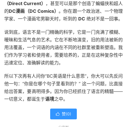
（Direct Current）
，甚至可以是那个创造了蝙蝠侠和超人
的
DC漫画（DC Comics）
。你在跟一个政治迷、一个物理
学家、一个漫画宅男聊天时，听到的
DC
绝对不是一回事。
说到底，语言不是一门精确的科学，它是一门充满了模糊、
暧昧和生活气息的艺术。它在不断地演变，旧的用法被新的
用法覆盖，一个词语的内涵在不同的社群里被重新塑造。我
们作为学习者和使用者，需要培养的，正是在这种复杂性中
迅速定位、准确解读的能力。
所以下次再有人问你“BC英语是什么意思”，你大可以先反问
他一句：“你是在哪个句子里看到的？” 这一个问题，比直接
给出答案，要高明得多。因为你已经抓住了语言的精髓——
一切意义，都诞生于
语境
之中。
赞(
0
)
