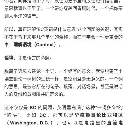
你看，同样是两个字母，放在历史书里和放在旅行指南里，
意思就谬以千里了。一个带你穿越回青铜时代，一个把你带
到太平洋的彼岸。
所以，真正理解“BC英语是什么意思”这个问题的关键，其实
不在于背下来那几个单词的全称，而在于学会一件更重要的
事：
理解语境（Context）
。
语境
，才是语言的命脉。
脱离了语境去谈论一个词、一个缩写的意义，就像脱离了土
壤去谈论一棵树的生长一样，是空洞且毫无意义的。一个词
的意思，是被它所在的句子、段落、对话场景，甚至是说话
人的身份和意图所共同定义的。
这不仅仅是
BC
的问题，英语里充满了这种“一词多义”的
“陷阱”。比如
DC
，它可以是
华盛顿哥伦比亚特区
（Washington, D.C.）
，也可以是电路里的
直流电