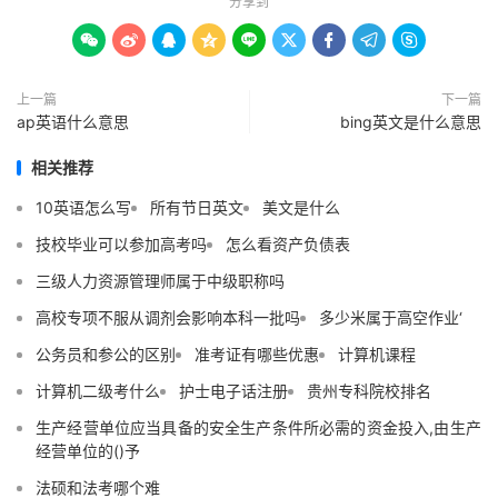
分享到









上一篇
下一篇
ap英语什么意思
bing英文是什么意思
相关推荐
10英语怎么写
所有节日英文
美文是什么
技校毕业可以参加高考吗
怎么看资产负债表
三级人力资源管理师属于中级职称吗
高校专项不服从调剂会影响本科一批吗
多少米属于高空作业‘
公务员和参公的区别
准考证有哪些优惠
计算机课程
计算机二级考什么
护士电子话注册
贵州专科院校排名
生产经营单位应当具备的安全生产条件所必需的资金投入,由生产
经营单位的()予
法硕和法考哪个难