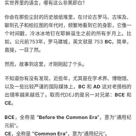
实世界里的语言，哪有这么非黑即白？
你会在那些尘封的历史故纸堆里，在讨论古罗马、古埃及、
聊到孔子和柏拉图的年代时，频繁地看到它的身影，它像一
个时间戳，冷冰冰地钉在耶稣诞生之前的所有岁月上。比
如，公元前753年，罗马建城，英文就是 753
BC
。简单，
直接，一目了然。
然而，故事到这里，才刚刚起了个头。
不知道你有没有发现，近些年，尤其是在学术界、博物馆、
以及一些比较严谨的国际媒体上，
BC
和
AD
这对老搭档的
出镜率越来越低了。取而代DEJ的是另一对兄弟：
BCE
和
CE
。
BCE
，全称是
“Before the Common Era”
，意为“通用纪
元前”。
CE
，全称是
“Common Era”
，意为“通用纪元”。