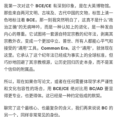
我第一次对这个
BCE/CE
有深刻印象，是在大英博物馆。
那些来自两河文明、古埃及、古代中国的文物，标签上清一
色地标注着
BCE
。那一刻我突然明白了，这真不是什么“政
治正确”的无病呻吟，而是一种认知上的进化，是一种发自
内心的尊重。它试图将一套源自特定宗教的纪年法，剥离其
宗教外衣，变成一个更加中立、普世、所有人都能心平气和
接受的“通用”工具。
Common Era
，这个“通用”，就体现在
这里。它承认了这个纪年法已经成为事实上的全球标准，但
巧妙地回避了其宗教根源，让历史回归历史本身，而不是某
个信仰的附属品。
所以，现在如果你写论文，或者在任何需要体现学术严谨性
和文化包容性的场合，用
BCE/CE
绝对比用
BC/AD
要显
得更专业，也更得体。这已经是一种约定俗成的默契。
聊完了这个最核心、也最复杂的含义，我们再来说说
BC
的
另一个，同样非常常见的身份。