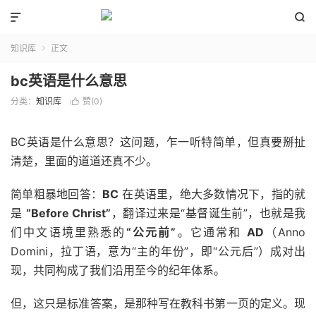


知识库
正文

bc英语是什么意思
分类：
知识库
赞(
0
)

BC英语是什么意思？这问题，乍一听特简单，但真要掰扯
清楚，里面的道道还真不少。
简单粗暴地回答：
BC
在英语里，绝大多数情况下，指的就
是
“Before Christ”
，翻译过来是“基督诞生前”，也就是我
们中文语境里熟悉的
“公元前”
。它通常和
AD
（Anno
Domini，拉丁语，意为“主的年份”，即“公元后”）成对出
现，共同构成了我们沿用至今的纪年体系。
但，这只是标准答案，是那种写在教科书第一页的定义。现