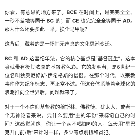
你看，有意思的地方来了。
BCE
在时间上，是完完全全、
一秒不差地等同于
BC
的；而
CE
也完完全全等同于
AD
。
那为什么还要多此一举，换个马甲呢？
这背后，藏着的是一场悄无声息的文化思潮变迁。
BC
和
AD
这套纪年法，它的核心基点是“基督诞生”，这本
身就带有极其浓厚的基督教色彩。它的发明者，是6世纪一
位名叫狄奥尼修斯·伊希格斯的僧侣。在那个时代，以宗教
事件作为纪年标志，再正常不过。但这套体系随着全球化的
浪潮推向全世界后，问题就来了。
对于一个不信仰基督教的穆斯林、佛教徒、犹太人，或者一
个无神论者来说，凭什么要用“主的年份”来标记自己的时
间？这感觉就像，你让一个从不喝咖啡的人，每天用“星巴
克开门前/后”来计时一样，多少有点别扭和冒犯。