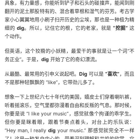
具象，有力量感，你能听到铲子和石头的碰撞声，能闻到刚
翻开的泥土那股特有的、混合着草根和湿气的芬芳。考古学
家小心翼翼地用小刷子扫开历史的尘埃，那也是一种极为精
细的
dig
。所以，记住它的根，它的老家，就是
“挖掘”
这
个动作。
但英语，这个狡猾的小妖精，最爱干的事就是让一个词“不
务正业”。于是，
dig
开始了它的奇幻漂流。
从最酷、最常用的引申义说起吧。
Dig
可以是
“喜欢”
，而且
不是那种轻飘飘的 “like”，它带劲儿多了。
想象一下上世纪六七十年代的美国，嬉皮士们穿着喇叭裤，
听着摇滚乐，空气里都弥漫着自由和反叛的气息。那时候，
你要是说 “I like your music”，感觉就像个拘谨的乖学生。
但你要是眯着眼，跟着节奏点着头，对台上的乐队说：
“Hey man, I really
dig
your music.” 那感觉就完全不一样
了！这是一种发自内心的、带着深刻理解和共鸣的欣赏。它