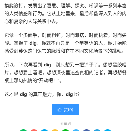
摸爬滚打，发展出了喜爱、理解、探究、嘲讽等一系列丰富
的人类情感和行为。它从土地里来，最后却能深入到人的内
心和复杂的人际关系中去。
它像一个多面手，时而粗犷，时而雅痞，时而执着，时而尖
酸。掌握了
dig
，你就不再只是一个学英语的人，你开始能
感受到英语这门语言的脉搏和它在不同文化场景下的跳动。
所以，下次再看到
dig
，别只想到一把铲子了。想想黑胶唱
片，想想爵士酒吧，想想深夜里追查真相的记者，再想想餐
桌上那句热情的“开动吧！”。
这才是
dig
的真正魅力。你，
dig
it?
赞(
0
)

分享到