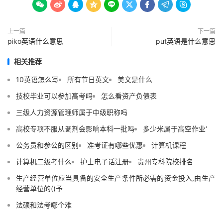









上一篇
下一篇
piko英语什么意思
put英语是什么意思
相关推荐
10英语怎么写
所有节日英文
美文是什么
技校毕业可以参加高考吗
怎么看资产负债表
三级人力资源管理师属于中级职称吗
高校专项不服从调剂会影响本科一批吗
多少米属于高空作业‘
公务员和参公的区别
准考证有哪些优惠
计算机课程
计算机二级考什么
护士电子话注册
贵州专科院校排名
生产经营单位应当具备的安全生产条件所必需的资金投入,由生产
经营单位的()予
法硕和法考哪个难