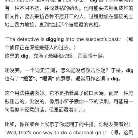
有一种不屈不挠、往深处钻的劲头。他可能要去翻阅成堆的
旧文件，要去采访各种不愿开口的人，过程就像在坚硬的土
地上费力地挖，直到挖出那个被埋藏的真相。
“The detective is
digging
into the suspect’s past.” （那
个侦探正在深挖嫌疑人的过去。）
这里的
dig
，充满了悬疑和动感，画面感十足。
还没完。一个词走江湖，怎么能没点攻击性呢？于是，
dig
也有了
“挖苦”、“嘲讽”
的意思，通常用作名词 a
dig
。
这个用法特别微妙。它不是指着鼻子破口大骂，而是一种旁
敲侧击的、尖锐的、像用小铲子戳你一下的讽刺。可能是一
句看似不经意的话，但里面藏着刺儿。
比如，你在聚会上展示了你烧糊了的牛排，你朋友笑着说：
“Well, that’s one way to do a charcoal grill.” （嗯，这倒