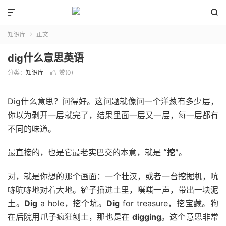


知识库
正文

dig什么意思英语
分类：
知识库
赞(
0
)

Dig什么意思？问得好。这问题就像问一个洋葱有多少层，
你以为剥开一层就完了，结果里面一层又一层，每一层都有
不同的味道。
最直接的，也是它最老实巴交的本意，就是
“挖”
。
对，就是你想的那个画面：一个壮汉，或者一台挖掘机，吭
哧吭哧地对着大地。铲子插进土里，噗嗤一声，带出一块泥
土。
Dig
a hole，挖个坑。
Dig
for treasure，挖宝藏。狗
在后院用爪子疯狂刨土，那也是在
digging
。这个意思非常