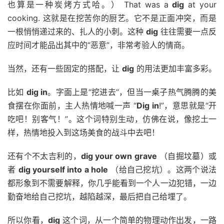
也算是一种炭烤方式哈。） That was a
dig
at your
cooking. 这就是在挖苦你的厨艺。它不是正面冲突，而是
一根悄悄递过来的、扎人的小刺。这种
dig
往往需要一点反
应时间才能品出其中的“恶意”，非常考验人的情商。
当然，还有一些固定的搭配，让
dig
的用法更加丰富多彩。
比如
dig in
。字面上是“挖进去”，但当一桌子热气腾腾的美
食摆在你面前，主人热情地喊一声 “
Dig in
!”，意思就是“开
吃吧！别客气！”。这个词特别生动，仿佛在说，像挖土一
样，热情地投入到这场美食的战斗中去吧！
还有个不太吉利的，
dig your own grave
（自掘坟墓）或
者
dig yourself into a hole
（给自己挖坑）。这两个说法
都形象到不需要解释，你几乎能看到一个人一边犯错，一边
勤奋地给自己挖坑，越陷越深，最后把自己给埋了。
所以你看，
dig
这个词，从一个简单的物理动作出发，一路