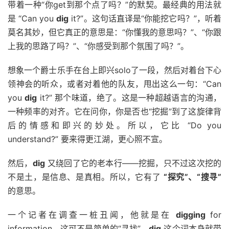
带着一种“你get到那个点了吗？”的默契。最经典的用法就
是 “Can you
dig
it?”。这句话直译是“你能挖它吗？”，听着
莫名其妙，但它真正的意思是：“你懂我的意思吗？”、“你跟
上我的思路了吗？”、“你感受到那个氛围了吗？”。
想象一个爵士乐手在台上即兴solo了一段，然后对着台下心
领神会的听众，或者对着他的队友，甩出这么一句：“Can
you
dig
it?” 那个味道，绝了。这是一种超越语言的沟通，
一种频率的对齐。它在问你，你是否也“挖掘”到了这旋律背
后的情感和即兴的妙处。所以，它比 “Do you
understand?” 要来得更江湖，更心照不宣。
然后，
dig
又绕回了它的老本行——挖掘，只不过这次挖的
不是土，是信息、是真相。所以，它有了
“探究”、“搜寻”
的意思。
一个记者在调查一桩丑闻，他就是在
digging
for
information。这可不是简单的“寻找”，
dig
这个词本身就带