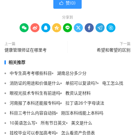
赞(
0
)

分享到









上一篇
下一篇
健康管理师证在哪里考
希望和奢望的区别
相关推荐
中专生高考考哪些科目
湖南总分多少分
消防证的用途和价值是什么
单招可以复读吗?
电工怎么找
眼视光技术专科生有前途吗
教资认定材料
河南报了本科还能报专科吗
拉丁语26个字母读法
科目三考什么内容自动挡
刚压本科线能上本科吗
10英语怎么写
所有节日英文
美文是什么
技校毕业可以参加高考吗
怎么看资产负债表