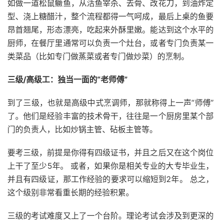
如做一道松鼠鳜鱼，从活鱼宰杀、去骨、改花刀，到油炸定
型、浇上糖醋汁，整个流程都得一气呵成，最后上桌的鱼要
昂首翘尾，形态漂亮，吃起来外酥里嫩。能达到这个水平的
厨师，在餐厅里通常可以负责一个灶台，或者专门负责某一
类菜品（比如专门做蒸菜或者专门做炒菜）的烹制。
三级/高级工：独当一面的“老师傅”
到了三级，也就是高级中式烹调师，那就称得上一声“师傅”
了。他们是经验丰富的技术骨干，往往是一个厨房里某个部
门的负责人，比如炒锅主管、砧板主管等。
要考三级，前提是你得有四级证书，并且之后又在这个岗位
上干了至少5年。 或者，如果你是相关专业的大专毕业生，
并且有四级证，那工作经验的要求可以缩短到2年。 总之，
这个级别非常看重长期的经验积累。
三级的考试难度又上了一个台阶。理论考试会涉及到更深的