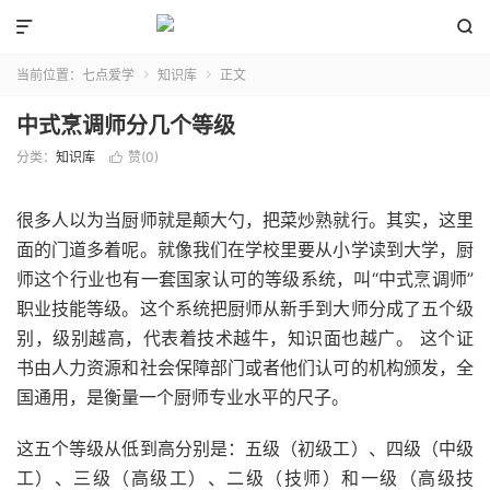


当前位置：
七点爱学
知识库
正文


中式烹调师分几个等级
分类：
知识库
赞(
0
)

很多人以为当厨师就是颠大勺，把菜炒熟就行。其实，这里
面的门道多着呢。就像我们在学校里要从小学读到大学，厨
师这个行业也有一套国家认可的等级系统，叫“中式烹调师”
职业技能等级。这个系统把厨师从新手到大师分成了五个级
别，级别越高，代表着技术越牛，知识面也越广。 这个证
书由人力资源和社会保障部门或者他们认可的机构颁发，全
国通用，是衡量一个厨师专业水平的尺子。
这五个等级从低到高分别是：五级（初级工）、四级（中级
工）、三级（高级工）、二级（技师）和一级（高级技