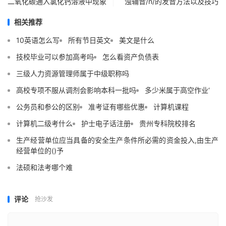
二氧化碳通入氯化钙溶液中现象
浊辅音/n/的发音方法以及技巧
相关推荐
10英语怎么写
所有节日英文
美文是什么
技校毕业可以参加高考吗
怎么看资产负债表
三级人力资源管理师属于中级职称吗
高校专项不服从调剂会影响本科一批吗
多少米属于高空作业‘
公务员和参公的区别
准考证有哪些优惠
计算机课程
计算机二级考什么
护士电子话注册
贵州专科院校排名
生产经营单位应当具备的安全生产条件所必需的资金投入,由生产
经营单位的()予
法硕和法考哪个难
评论
抢沙发