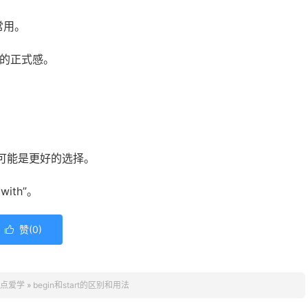
常用。
字的正式感。
 可能是更好的选择。
with”。
赞(
0
)

点爱学
»
begin和start的区别和用法