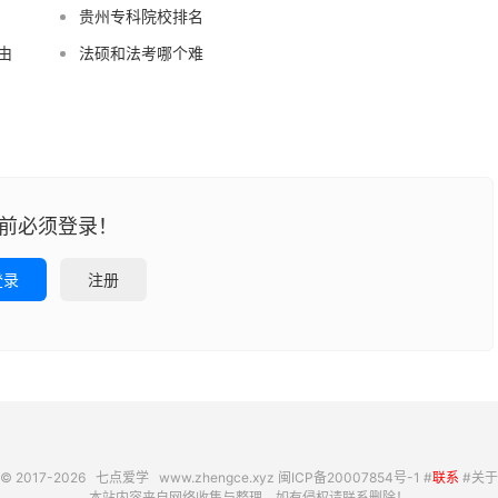
贵州专科院校排名
由
法硕和法考哪个难
前必须登录！
登录
注册
© 2017-2026
七点爱学
www.zhengce.xyz
闽ICP备20007854号-1
#
联系
#
关于
本站内容来自网络收集与整理，如有侵权请联系删除！