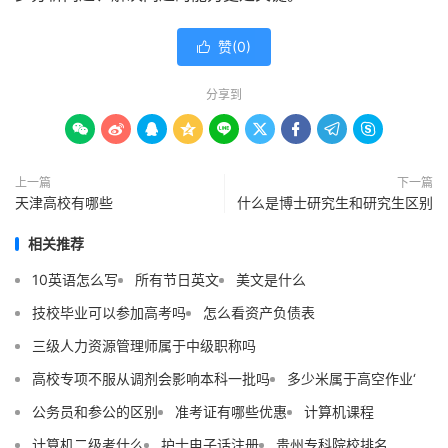
赞(
0
)

分享到









上一篇
下一篇
天津高校有哪些
什么是博士研究生和研究生区别
相关推荐
10英语怎么写
所有节日英文
美文是什么
技校毕业可以参加高考吗
怎么看资产负债表
三级人力资源管理师属于中级职称吗
高校专项不服从调剂会影响本科一批吗
多少米属于高空作业‘
公务员和参公的区别
准考证有哪些优惠
计算机课程
计算机二级考什么
护士电子话注册
贵州专科院校排名