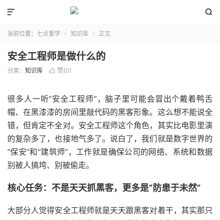


当前位置：
七点爱学
知识库
正文


安全工程师是做什么的
分类：
知识库
赞(
0
)

很多人一听“安全工程师”，脑子里可能会冒出个戴着鸭舌
帽、在黑漆漆的房间里敲代码的黑客形象。这么想不能说全
错，但肯定不全对。安全工程师这个角色，其实比电影里演
的复杂多了，也接地气多了。说白了，我们就是数字世界的
“保安”和“建筑师”，工作就是确保公司的网络、系统和数据
别被人搞垮、别被偷走。
核心任务：不是天天抓黑客，更多是“防患于未然”
大部分人觉得安全工程师就是天天跟黑客对着干，其实那只