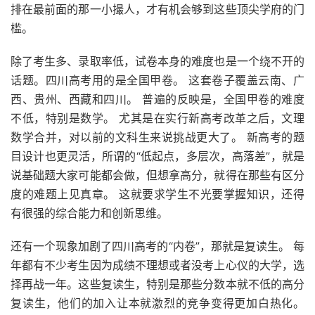
排在最前面的那一小撮人，才有机会够到这些顶尖学府的门
槛。
除了考生多、录取率低，试卷本身的难度也是一个绕不开的
话题。四川高考用的是全国甲卷。 这套卷子覆盖云南、广
西、贵州、西藏和四川。 普遍的反映是，全国甲卷的难度
不低，特别是数学。 尤其是在实行新高考改革之后，文理
数学合并，对以前的文科生来说挑战更大了。 新高考的题
目设计也更灵活，所谓的“低起点，多层次，高落差”，就是
说基础题大家可能都会做，但想拿高分，就得在那些有区分
度的难题上见真章。 这就要求学生不光要掌握知识，还得
有很强的综合能力和创新思维。
还有一个现象加剧了四川高考的“内卷”，那就是复读生。 每
年都有不少考生因为成绩不理想或者没考上心仪的大学，选
择再战一年。这些复读生，特别是那些分数本就不低的高分
复读生，他们的加入让本就激烈的竞争变得更加白热化。