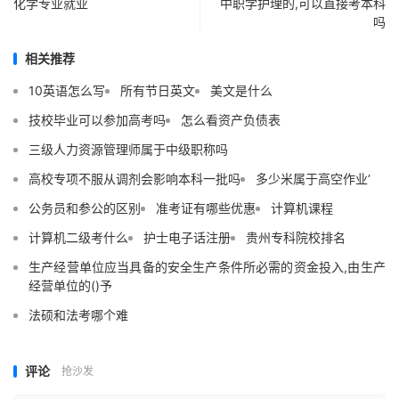
化学专业就业
中职学护理的,可以直接考本科
吗
相关推荐
10英语怎么写
所有节日英文
美文是什么
技校毕业可以参加高考吗
怎么看资产负债表
三级人力资源管理师属于中级职称吗
高校专项不服从调剂会影响本科一批吗
多少米属于高空作业‘
公务员和参公的区别
准考证有哪些优惠
计算机课程
计算机二级考什么
护士电子话注册
贵州专科院校排名
生产经营单位应当具备的安全生产条件所必需的资金投入,由生产
经营单位的()予
法硕和法考哪个难
评论
抢沙发