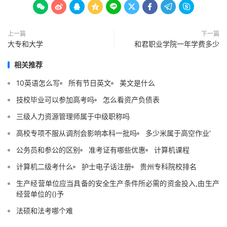









上一篇
下一篇
大专和大学
和君职业学院一年学费多少
相关推荐
10英语怎么写
所有节日英文
美文是什么
技校毕业可以参加高考吗
怎么看资产负债表
三级人力资源管理师属于中级职称吗
高校专项不服从调剂会影响本科一批吗
多少米属于高空作业‘
公务员和参公的区别
准考证有哪些优惠
计算机课程
计算机二级考什么
护士电子话注册
贵州专科院校排名
生产经营单位应当具备的安全生产条件所必需的资金投入,由生产
经营单位的()予
法硕和法考哪个难