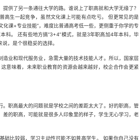
，提供了另一条通往大学的路。谁说上了职高就和大学无缘了？
普高生一起竞争，虽然文化课上可能有点吃亏。 但更常见的是
是“文化课+专业技能”，难度比普通高考低一些，更侧重于你学的专
科。 还有些地方搞“3+4”模式，就是3年职高加4年本科，毕
来说，是个很稳妥的选择。
制造业和现代服务业，急需大量的技术技能人才。所以，国家层
 这意味着，未来职业教育的资源会越来越好，校企合作会更紧
行。职高最大的问题就是学校之间的差距太大了。好的职高，管
。差的职高，可能就是很多人印象里的样子，学生无心学习，老
基础比较弱，学习主动性可能不如普高学生。 如果你自己没有