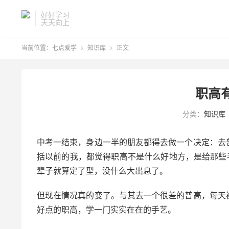
好好学习
天天向上
当前位置：
七点爱学
知识库
正文


职高
分类：
知识库
中考一结束，身边一半的朋友都得去做一个决定：去
括以前的我，都觉得职高不是什么好地方，是给那些
辈子就算定了型，没什么大出息了。
但现在情况真的变了。与其去一个很差的普高，每天
好点的职高，学一门实实在在的手艺。