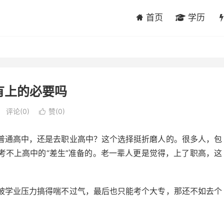
首页
学历
有上的必要吗
评论(0)
赞(
0
)

普通高中，还是去职业高中？这个选择挺折磨人的。很多人，包
考不上高中的“差生”准备的。老一辈人更是觉得，上了职高，这
被学业压力搞得喘不过气，最后也只能考个大专，那还不如去个