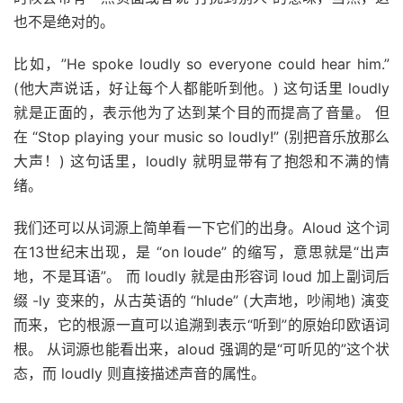
也不是绝对的。
比如，”He spoke loudly so everyone could hear him.”
(他大声说话，好让每个人都能听到他。) 这句话里 loudly
就是正面的，表示他为了达到某个目的而提高了音量。 但
在 “Stop playing your music so loudly!” (别把音乐放那么
大声！) 这句话里，loudly 就明显带有了抱怨和不满的情
绪。
我们还可以从词源上简单看一下它们的出身。Aloud 这个词
在13世纪末出现，是 “on loude” 的缩写，意思就是“出声
地，不是耳语”。 而 loudly 就是由形容词 loud 加上副词后
缀 -ly 变来的，从古英语的 “hlude” (大声地，吵闹地) 演变
而来，它的根源一直可以追溯到表示“听到”的原始印欧语词
根。 从词源也能看出来，aloud 强调的是“可听见的”这个状
态，而 loudly 则直接描述声音的属性。