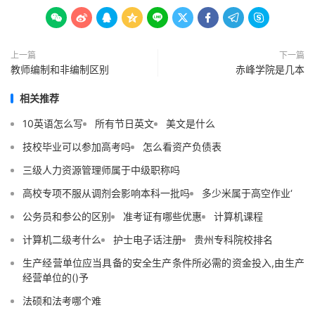









上一篇
下一篇
教师编制和非编制区别
赤峰学院是几本
相关推荐
10英语怎么写
所有节日英文
美文是什么
技校毕业可以参加高考吗
怎么看资产负债表
三级人力资源管理师属于中级职称吗
高校专项不服从调剂会影响本科一批吗
多少米属于高空作业‘
公务员和参公的区别
准考证有哪些优惠
计算机课程
计算机二级考什么
护士电子话注册
贵州专科院校排名
生产经营单位应当具备的安全生产条件所必需的资金投入,由生产
经营单位的()予
法硕和法考哪个难