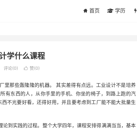
首页
学历
计学什么课程
评论(0)
赞(
0
)

厂里那些轰隆隆的机器。 其实差得有点远。工业设计不是培养
乎所有东西的人，从你手里的手机、你坐的椅子，到路上跑的汽
的东西不光要好看，还得好用，并且要考虑到工厂能不能大批量生
理论到实践的过程。整个大学四年，课程安排得满满当当，基本