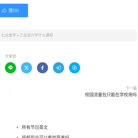
赞(
0
)

：
七点爱学
»
工业设计学什么课程
分享到





下一篇
校园流量包只能在学校用吗
所有节日英文
技校毕业可以参加高考吗