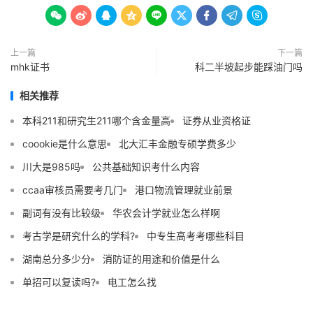









上一篇
下一篇
mhk证书
科二半坡起步能踩油门吗
相关推荐
本科211和研究生211哪个含金量高
证券从业资格证
coookie是什么意思
北大汇丰金融专硕学费多少
川大是985吗
公共基础知识考什么内容
ccaa审核员需要考几门
港口物流管理就业前景
副词有没有比较级
华农会计学就业怎么样啊
考古学是研究什么的学科?
中专生高考考哪些科目
湖南总分多少分
消防证的用途和价值是什么
单招可以复读吗?
电工怎么找