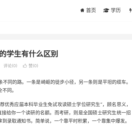
首页
学历
的学生有什么区别
评论(0)
赞(
0
)

条不同的路。一条是崎岖的徒步小径，另一条则是平坦的缆车。
全不同。
推荐优秀应届本科毕业生免试攻读硕士学位研究生”，顾名思义，
，直接给你一个读研的名额。而考研，则是全国硕士研究生统一招
拿到录取通知书。简单说，一个靠平时积累，一个靠集中爆发。