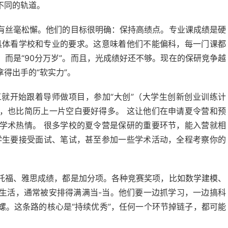
不同的轨道。
有丝毫松懈。他们的目标很明确：保持高绩点。专业课成绩是硬
，具体看学校和专业的要求。这意味着他们不能偏科，每一门课都
，而是“90分万岁”。而且，光成绩好还不够。现在的保研竞争越
得出手的“软实力”。
就开始跟着导师做项目，参加“大创”（大学生创新创业训练计
，也比简历上一片空白要好得多。 这让他们在申请夏令营和预
学术热情。 很多学校的夏令营是保研的重要环节，能入营就相
学生要接受面试、笔试，甚至参加一些学术活动，全程考察你的
托福、雅思成绩，都是加分项。各种竞赛奖项，比如数学建模、
生活，通常被安排得满满当-当。他们要一边抓学习，一边搞科
螺。这条路的核心是“持续优秀”，任何一个环节掉链子，都可能