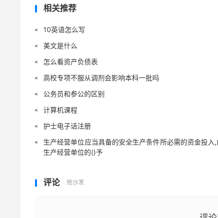
相关推荐
10英语怎么写
美文是什么
怎么看资产负债表
高校专项不服从调剂会影响本科一批吗
公务员和参公的区别
计算机课程
护士电子话注册
生产经营单位应当具备的安全生产条件所必需的资金投入,
生产经营单位的()予
评论
抢沙发
评论