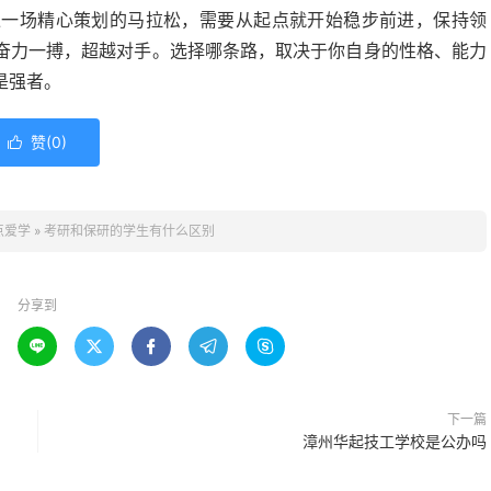
像一场精心策划的马拉松，需要从起点就开始稳步前进，保持领
奋力一搏，超越对手。选择哪条路，取决于你自身的性格、能力
是强者。
赞(
0
)

点爱学
»
考研和保研的学生有什么区别
分享到





下一篇
漳州华起技工学校是公办吗