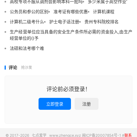
高校专项不服从调剂会影响本科一批吗
多少米属于高空作业‘
公务员和参公的区别
准考证有哪些优惠
计算机课程
计算机二级考什么
护士电子话注册
贵州专科院校排名
生产经营单位应当具备的安全生产条件所必需的资金投入,由生产
经营单位的()予
法硕和法考哪个难
评论
抢沙发
评论前必须登录！
立即登录
注册
© 2017-2026
七点爱学
www.zhengce.xyz
闽ICP备20007854号-1
#
联系