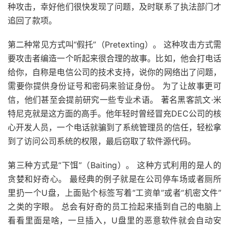
种攻击，幸好他们很快发现了问题，及时联系了执法部门才
追回了款项。
第二种常见方式叫“假托”（Pretexting）。 这种攻击方式需
要攻击者编造一个听起来很合理的故事。比如，他会打电话
给你，自称是电信公司的技术支持，说你的网络出了问题，
需要你提供身份证号和密码来验证身份。 为了让故事更可
信，他们甚至会提前研究一些专业术语。 著名黑客凯文·米
特尼克就是这方面的高手。他年轻时曾经冒充DEC公司的核
心开发人员，一个电话就骗到了系统管理员的信任，轻松拿
到了访问公司系统的权限，最后窃取了软件源代码。
第三种方式是“下饵”（Baiting）。 这种方式利用的是人的
贪婪和好奇心。 最经典的例子就是在公司停车场或者厕所
里扔一个U盘，上面贴个标签写着“工资单”或者“机密文件”
之类的字眼。 总会有好奇的员工捡起来插到自己的电脑上
看看里面是啥，一旦插入，U盘里的恶意软件就会自动安