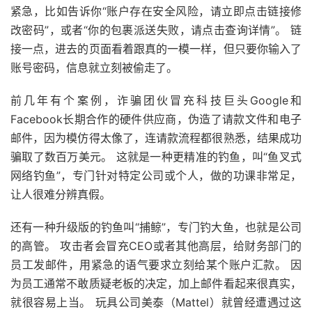
紧急，比如告诉你“账户存在安全风险，请立即点击链接修
改密码”，或者“你的包裹派送失败，请点击查询详情”。 链
接一点，进去的页面看着跟真的一模一样，但只要你输入了
账号密码，信息就立刻被偷走了。
前几年有个案例，诈骗团伙冒充科技巨头Google和
Facebook长期合作的硬件供应商，伪造了请款文件和电子
邮件，因为模仿得太像了，连请款流程都很熟悉，结果成功
骗取了数百万美元。 这就是一种更精准的钓鱼，叫“鱼叉式
网络钓鱼”，专门针对特定公司或个人，做的功课非常足，
让人很难分辨真假。
还有一种升级版的钓鱼叫“捕鲸”，专门钓大鱼，也就是公司
的高管。 攻击者会冒充CEO或者其他高层，给财务部门的
员工发邮件，用紧急的语气要求立刻给某个账户汇款。 因
为员工通常不敢质疑老板的决定，加上邮件看起来很真实，
就很容易上当。 玩具公司美泰（Mattel）就曾经遭遇过这