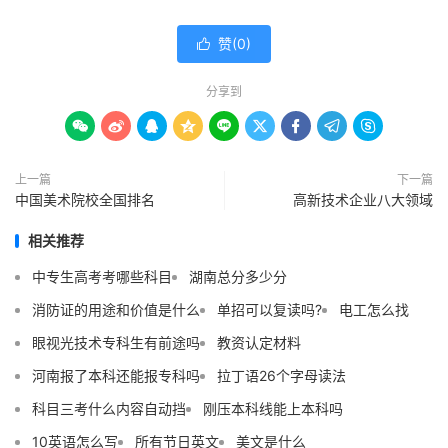
赞(
0
)

分享到









上一篇
下一篇
中国美术院校全国排名
高新技术企业八大领域
相关推荐
中专生高考考哪些科目
湖南总分多少分
消防证的用途和价值是什么
单招可以复读吗?
电工怎么找
眼视光技术专科生有前途吗
教资认定材料
河南报了本科还能报专科吗
拉丁语26个字母读法
科目三考什么内容自动挡
刚压本科线能上本科吗
10英语怎么写
所有节日英文
美文是什么