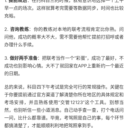
1.
提前规划
：在约科目三的时候，就有意识地选择一个上午
早一点的场次。这样就算考完需要等数据同步，时间也比较
充裕。
2.
咨询教练
：你的教练对本地的联考流程肯定比你熟。问
问他，成功的概率大不大，需不需要他帮忙提前打招呼或者
办理什么手续。
3.
做好两手准备
：把联考当作一个“彩蛋”，成功了最好，不
成功也别影响心情。大不了就回家在APP上重新约一个最近
的日期。
总的来说，科目四下午考试是完全可行的常规操作。关键在
于你要提前通过官方渠道了解清楚你所在地区的具体规定和
考场安排，并且熟练使用“交管12123”这个工具。别想当
然，也别听信一些小道消息。自己动手查一查，打个电话问
一问，比什么都靠谱。毕竟，考驾照是自己的事，每个环节
都搞清楚了，才能顺顺利利地把驾照拿到手。