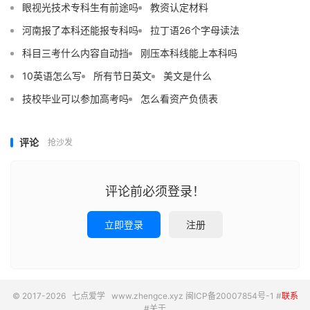
眼视光技术专科生有前途吗
教资认定材料
河南报了本科还能报专科吗
拉丁语26个字母读法
科目三考什么内容自动挡
刚压本科线能上本科吗
10英语怎么写
所有节日英文
美文是什么
技校毕业可以参加高考吗
怎么看资产负债表
评论
抢沙发
评论前必须登录！
立即登录
注册
© 2017-2026
七点爱学
www.zhengce.xyz
闽ICP备20007854号-1
#
联系
#
关于