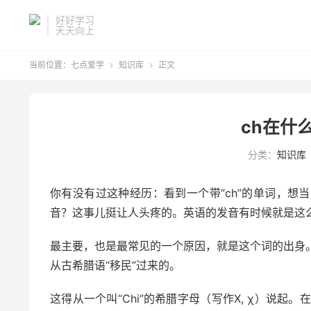
好好学习
天天向上
当前位置：
七点爱学
知识库
正文


ch在什
分类：
知识库
你有没有过这种经历：看到一个带“ch”的单词，想当然
音？这事儿挺让人头疼的。英语的发音有时候就是这么不
最主要，也是最常见的一个原因，就是这个词的出身。绝
从古希腊语“移民”过来的。
这得从一个叫“Chi”的希腊字母（写作Χ, χ）说起