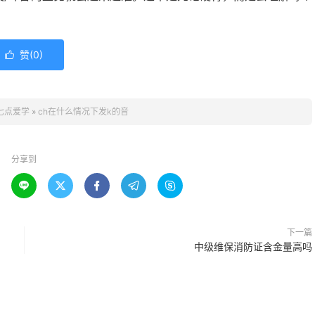
赞(
0
)

七点爱学
»
ch在什么情况下发k的音
分享到





下一篇
中级维保消防证含金量高吗