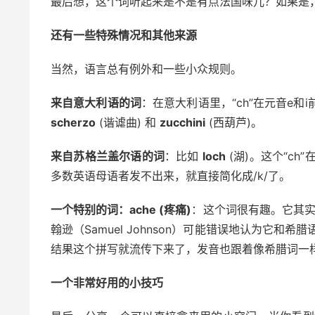
最后想，这个词听起来是不是有点法国味儿？如果是，
还有一些特殊情况和其他来源
当然，语言总有例外和一些小众规则。
来自意大利语的词
：在意大利语里，“ch”在元音e和
scherzo
(谐谑曲) 和
zucchini
(西葫芦)。
来自苏格兰盖尔语的词
：比如
loch
(湖)。这个“c
多数英语母语者发不出来，就直接简化成/k/了。
一个特别的词：ache (疼痛)
：这个词很有趣。它其实源
翰逊（Samuel Johnson）可能错误地认为它和希腊
结果这个拼写就流传下来了，发音也跟着像希腊词一样
一个非常好用的小技巧