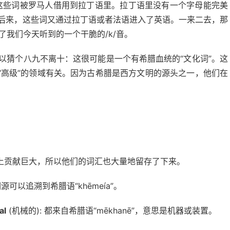
来，这些词被罗马人借用到拉丁语里。拉丁语里没有一个字母能完美
 再后来，这些词又通过拉丁语或者法语进入了英语。一来二去，那
了我们今天听到的一个干脆的/k/音。
本可以猜个八九不离十：这很可能是一个有希腊血统的“文化词”。这
“高级”的领域有关。因为古希腊是西方文明的源头之一，他们在
上贡献巨大，所以他们的词汇也大量地留存了下来。
源可以追溯到希腊语“khēmeía”。
al
(机械的): 都来自希腊语“mēkhanē”，意思是机器或装置。