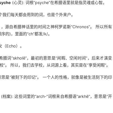
syche
(心灵): 词根“psyche”在希腊语里就是指灵魂或心智。
是的，这个我们每天都会用到的词，也是个外来户。
（慢性病），源自希腊神话里的时间之神柯罗诺斯“Chronos”。 所以所有
序的)，里面的“ch”都发/k/。
（Echo）。
腊词“skholē”，最初的意思是“闲暇、空闲时间”，后来才演变
校”。 所以，我们去学校，从词源上看，其实是在“享受闲暇”。
ēr”，意思是“被刻下的印记”。 一个人的性格，就像是被生活刻下的印
(档案): 这些词里的“arch-”词根来自希腊语“arkhē”，意思是“开