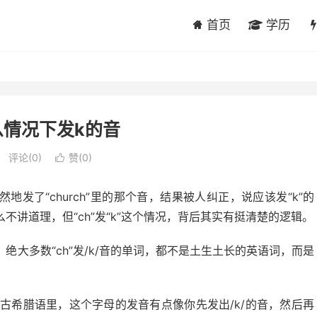
首页
学历
么情况下发k的音
评论(0)
赞(
0
)

地发了“church”里的那个音，结果被人纠正，说应该发“k”的
讲道理，但“ch”发“k”这个情况，背后其实有挺清楚的逻辑。
大多数“ch”发/k/音的单词，都不是土生土长的英语词，而是
。在古希腊语里，这个字母的发音有点像你先发出/k/的音，然后再