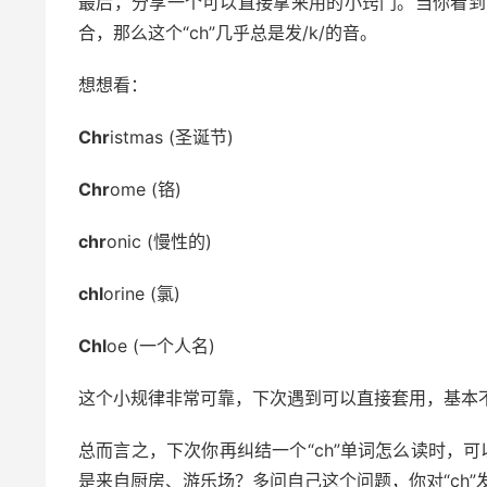
最后，分享一个可以直接拿来用的小窍门。当你看到“ch”后
合，那么这个“ch”几乎总是发/k/的音。
想想看：
Chr
istmas (圣诞节)
Chr
ome (铬)
chr
onic (慢性的)
chl
orine (氯)
Chl
oe (一个人名)
这个小规律非常可靠，下次遇到可以直接套用，基本
总而言之，下次你再纠结一个“ch”单词怎么读时，
是来自厨房、游乐场？多问自己这个问题，你对“ch”