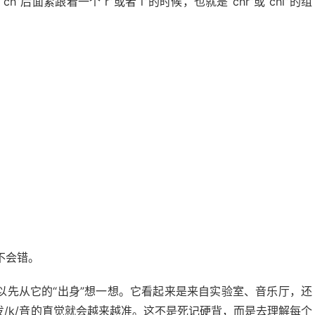
面紧跟着一个“r”或者“l”的时候，也就是“chr”或“chl”的组
不会错。
可以先从它的“出身”想一想。它看起来是来自实验室、音乐厅，还
发/k/音的直觉就会越来越准。这不是死记硬背，而是去理解每个