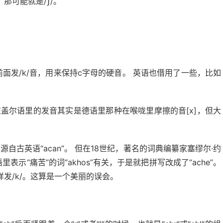
那可能就是/ʃ/。
i前面发/k/音，用来保持c字母的硬音。 英语也借用了一些，比如
h”在盖尔语里的发音其实是德语里那种在喉咙里摩擦的音[x]，但大
自古英语“acan”。 但在18世纪，著名的词典编纂家塞缪尔·约
语里表示“痛苦”的词“akhos”有关，于是就把拼写改成了“ache”。
发/k/。这算是一个美丽的误会。