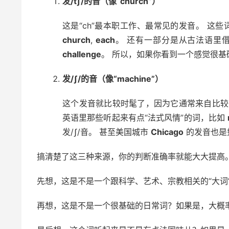
发/tʃ/的音（像“church”）
这是“ch”最本职工作、最常见的发音。 这
church
,
each
。 还有一部分是从古法语里借
challenge
。 所以，如果你看到一个感觉很基础
发/ʃ/的音（像“machine”）
这个发音就比较时髦了，因为它通常来自比较晚近
英语里那些听起来有点“法式风情”的词，比如
发/ʃ/音。 甚至美国城市
Chicago
的发音也是
搞清楚了这三种来源，你的判断准确率就能大大提高。看
先想，这是不是一个跟科学、艺术、宗教相关的“大词”
再想，这是不是一个很基础的日常词？如果是，大概率发