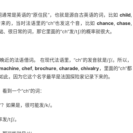
些词通常是英语的“原住民”，也就是源自古英语的词，比如
child
,
来的，当时法语里的“ch”也发这个音，比如
chance
,
chase
,
、很日常的词，那它里面的“ch”发/tʃ/的概率就很大。
的法语借词。 在现代法语里，“ch”的发音就是/ʃ/。所以，
machine
,
chef
,
brochure
,
charade
,
chivalry
，里面的“ch”都
如此，因为它这个名字最早是法国探险家记录下来的。
到一个“ch”的词：
？如果是，很可能发/k/。
/tʃ/。